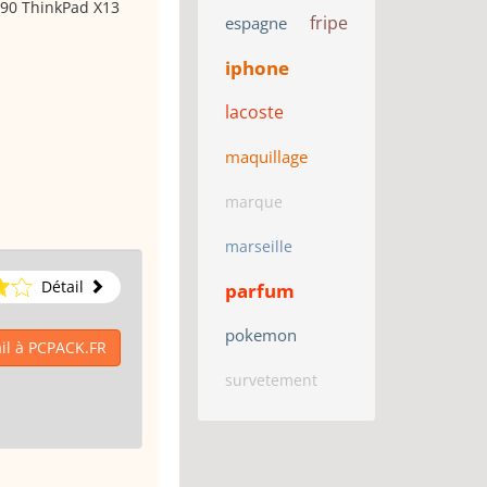
390 ThinkPad X13
fripe
espagne
iphone
lacoste
maquillage
marque
marseille
Détail
parfum
pokemon
il à PCPACK.FR
survetement