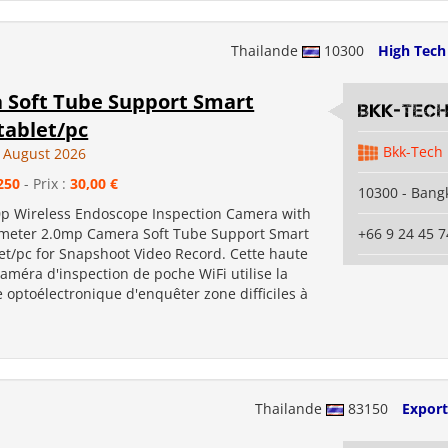
Thailande
10300
High Tech
 Soft Tube Support Smart
Bkk-Tec
tablet/pc
Bkk-Tech
 August 2026
250
- Prix :
30,00 €
10300 - Bang
0p Wireless Endoscope Inspection Camera with
meter 2.0mp Camera Soft Tube Support Smart
+66 9 24 45 7
et/pc for Snapshoot Video Record. Cette haute
caméra d'inspection de poche WiFi utilise la
 optoélectronique d'enquêter zone difficiles à
Thailande
83150
Export