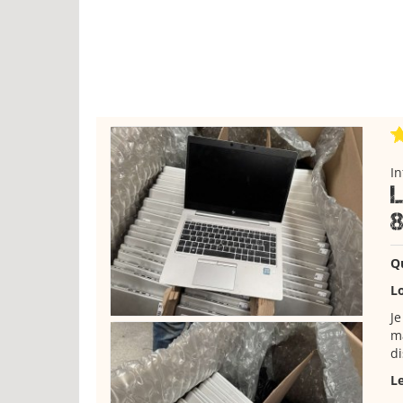
I
8
Q
Lo
Je
ma
d
L