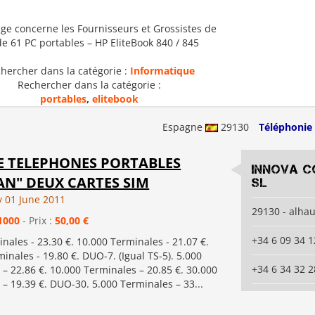
ge concerne les Fournisseurs et Grossistes de
de 61 PC portables – HP EliteBook 840 / 845
hercher dans la catégorie :
Informatique
Rechercher dans la catégorie :
portables
,
elitebook
Espagne
29130
Téléphonie
E TELEPHONES PORTABLES
innova c
N" DEUX CARTES SIM
sl
 01 June 2011
29130 - alhau
1000
- Prix :
50,00 €
+34 6 09 34 1
nales - 23.30 €. 10.000 Terminales - 21.07 €.
inales - 19.80 €. DUO-7. (Igual TS-5). 5.000
+34 6 34 32 2
– 22.86 €. 10.000 Terminales – 20.85 €. 30.000
– 19.39 €. DUO-30. 5.000 Terminales – 33...