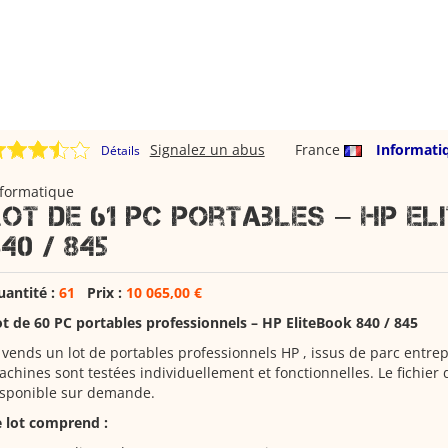
Signalez un abus
France
Informati
Détails
nformatique
Lot de 61 PC portables – HP El
40 / 845
uantité :
61
Prix :
10 065,00 €
t de 60 PC portables professionnels – HP EliteBook 840 / 845
 vends un lot de portables professionnels HP , issus de parc entrep
chines sont testées individuellement et fonctionnelles. Le fichier 
isponible sur demande.
e lot comprend :