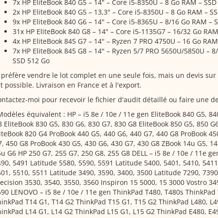
7x HP EliteBook 840 G5 – 14" – Core i5-8350U – 8 Go RAM – SSD
2x HP EliteBook 840 G5 – 13,3" – Core i5-8350U – 8 Go RAM – S
9x HP EliteBook 840 G6 – 14" – Core i5-8365U – 8/16 Go RAM – 
31x HP EliteBook 840 G8 – 14" – Core i5-1135G7 – 16/32 Go RA
4x HP EliteBook 845 G7 – 14" – Ryzen 7 PRO 4750U – 16 Go RAM
7x HP EliteBook 845 G8 – 14" – Ryzen 5/7 PRO 5650U/5850U – 8
SSD 512 Go
 préfère vendre le lot complet en une seule fois, mais un devis sur
t possible. Livraison en France et à l'export.
ntactez-moi pour recevoir le fichier d'audit détaillé ou faire une 
Modèles équivalent : HP – i5 8e / 10e / 11e gen EliteBook 840 G5, 8
 EliteBook 830 G5, 830 G6, 830 G7, 830 G8 EliteBook 850 G5, 850 G
iteBook 820 G4 ProBook 440 G5, 440 G6, 440 G7, 440 G8 ProBook 45
, 450 G8 ProBook 430 G5, 430 G6, 430 G7, 430 G8 ZBook 14u G5, 1
u G6 HP 250 G7, 255 G7, 250 G8, 255 G8 DELL – i5 8e / 10e / 11e ge
90, 5491 Latitude 5580, 5590, 5591 Latitude 5400, 5401, 5410, 5411
01, 5510, 5511 Latitude 3490, 3590, 3400, 3500 Latitude 7290, 7390
ecision 3530, 3540, 3550, 3560 Inspiron 15 5000, 15 3000 Vostro 34
90 LENOVO – i5 8e / 10e / 11e gen ThinkPad T480, T480s ThinkPad
inkPad T14 G1, T14 G2 ThinkPad T15 G1, T15 G2 ThinkPad L480, L4
inkPad L14 G1, L14 G2 ThinkPad L15 G1, L15 G2 ThinkPad E480, E4