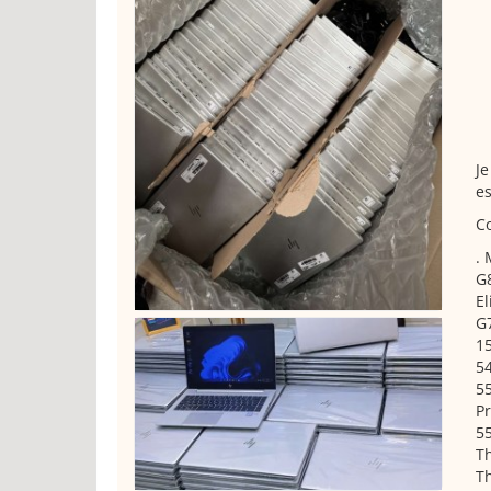
Je
es
Co
. 
G8
El
G7
15
54
55
Pr
55
Th
Th