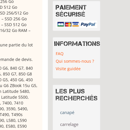
 256 Go
Paiement
SD 512 Go
SSD 256/512 Go
sécurisé
M – SSD 256 Go
 – SSD 512 Go
/16/32 Go RAM –
Informations
 une partie du lot
FAQ
demande de devis.
Qui sommes-nous ?
40 G6, 840 G7, 840
Visite guidée
6, 850 G7, 850 G8
0 G5, 450 G6, 450
4u G6 ZBook 15u G5,
Les plus
n Latitude 5480,
 Latitude 5500,
recherchés
, 7400, 7410
90, 3590, 5490,
canapé
 T490, T490s
90, L580, L590
carrelage
90, E580, E590