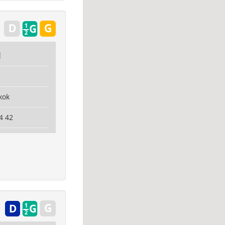
h
kok
4 42