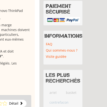
Paiement
Lenovo ThinkPad
sécurisé
.
la marge
es machines doivent
particuliers,
Informations
ayant eux-mêmes
FAQ
Qui sommes-nous ?
A et doit
I"
.
Visite guidée
légiés. Les
Les plus
recherchés
ariel
basket
contrefacon
Détail