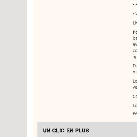
• 
• 
Li
P
bé
av
co
ap
Da
m
Le
v
Co
Lo
Pe
Un clic en plus