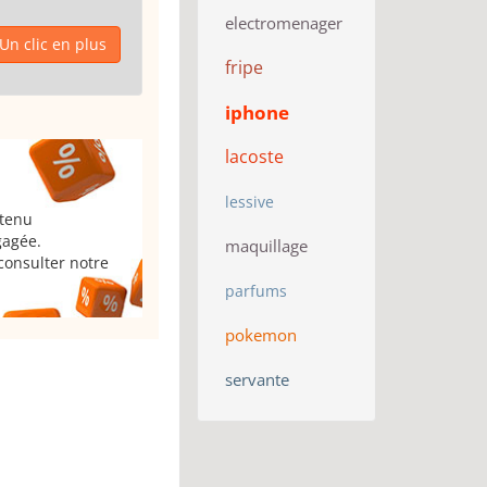
electromenager
Un clic en plus
fripe
iphone
lacoste
lessive
 tenu
gagée.
maquillage
consulter notre
parfums
pokemon
servante