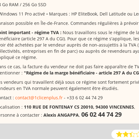
8 Go RAM / 256 Go SSD
Windows 11 Pro activé • Marques : HP EliteBook, Dell Latitude ou 
vraison possible en Île-de-France. Commandes régulières à prévoir
oint important - régime TVA :
Nous travaillons sous le régime de 
néficiaire (article 297 A du CGI). Pour que ce régime s'applique, l
oir été achetées par le vendeur auprès de non-assujettis à la TVA (
llectivités, entreprises en fin de parc) ou auprès de revendeurs 
pliqué ce régime.
ns ce cas, la facture du vendeur ne doit pas faire apparaître de TV
entionner :
"Régime de la marge bénéficiaire - article 297 A du CG
s vendeurs qui travaillent déjà sous ce régime sont fortement privi
endeurs en TVA normale peuvent également être étudiés.
ntact :
contact@1clicenplus.fr
- +33 6 02 44 74 29
calisation :
110 RUE DE FONTENAY CS 20010, 94300 VINCENNES
,
06 02 44 74 29
rsonne à contacter :
Alexis ANGAPPA
,