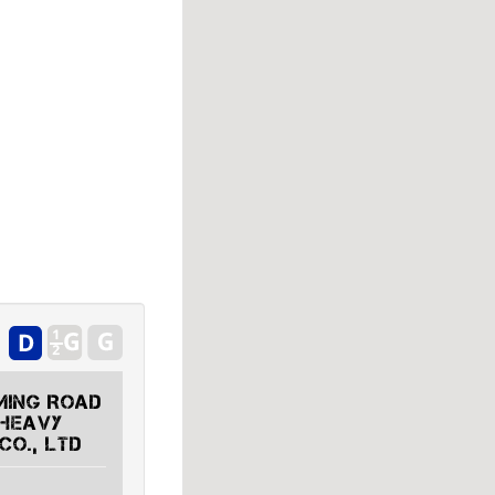
ming Road
 Heavy
Co., Ltd