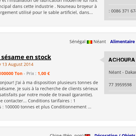
 et l'installation de fabrication moderne lui font
ncipal dans cette industrie . Nouneau broyeur à
: 0086 371 6
argement utilisé pour le sable artificiel, dans...
Sénégal
Néant
Alimentaire
 sésame en stock
Achoura
 13 August 2014
Néant - Daka
100000 Ton
- Prix :
1,00 €
njour! J'ai à ma disposition plusieurs tonnes de
77 3959598
sésame. Je suis à la recherche de clients sérieux
satisfaits par notre mode de travail (garantie).
 contacter... Conditions tarifaires : 1
s : 100000 tonnes et plus Conditionnement ...
Chine (Rép. pop)
Décoration / Objets