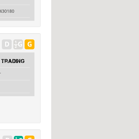
7430180
 Trading
r