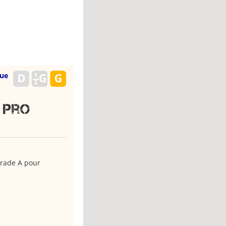
que
 pro
Grade A pour