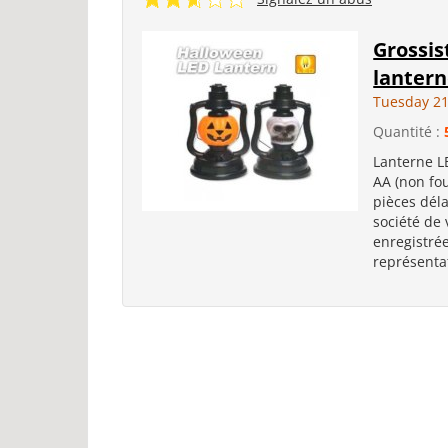
Grossis
lantern
Tuesday 2
Quantité :
Lanterne L
AA (non fou
pièces dél
société de
enregistré
représentat