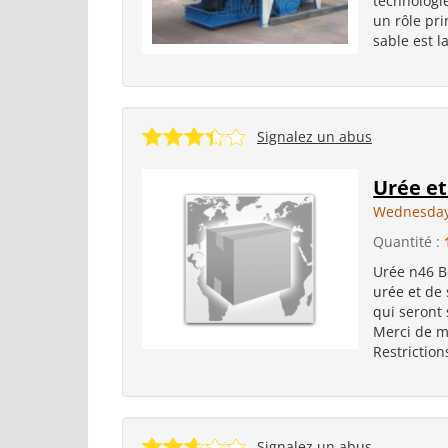
technologie
un rôle pri
sable est l
Signalez un abus
Urée et
Wednesday
Quantité :
Urée n46 Bo
urée et de 
qui seront 
Merci de me
Restriction
Signalez un abus