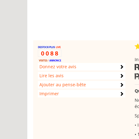
I
Donnez votre avis
Lire les avis
Ajouter au pense-bête
Q
Imprimer
No
é
Sp
• 
• 