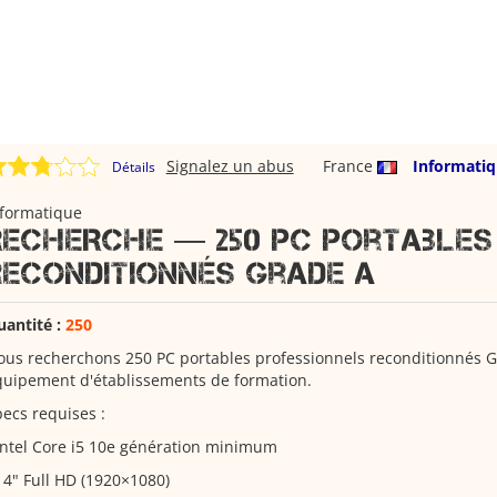
Signalez un abus
France
Informati
Détails
nformatique
RECHERCHE — 250 PC portables
reconditionnés Grade A
uantité :
250
us recherchons 250 PC portables professionnels reconditionnés 
quipement d'établissements de formation.
ecs requises :
Intel Core i5 10e génération minimum
14" Full HD (1920×1080)