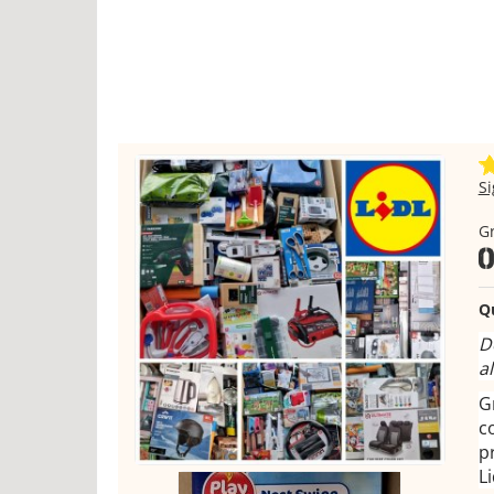
S
Gr
Q
D
a
G
c
p
Li