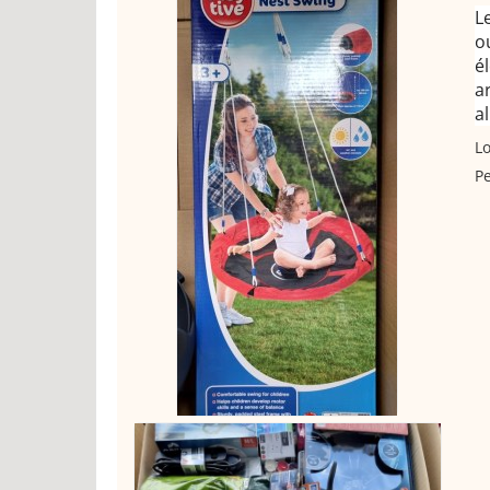
L
o
é
ar
a
Lo
Pe