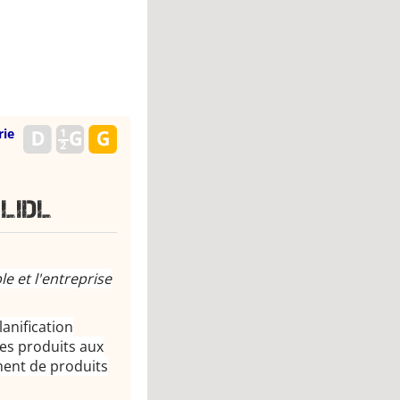
rie
Lidl
le et l'entreprise
lanification
es produits aux
ment de produits