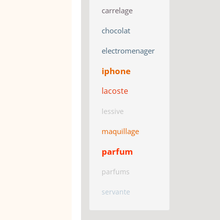
carrelage
chocolat
electromenager
iphone
lacoste
lessive
maquillage
parfum
parfums
servante