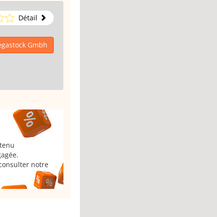
Détail
Megastock Gmbh
 tenu
gagée.
consulter notre