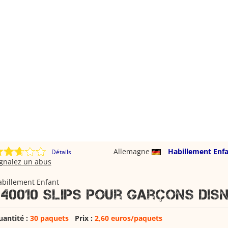
Allemagne
Habillement Enf
Détails
ignalez un abus
abillement Enfant
040010 Slips pour garçons Dis
uantité :
30 paquets
Prix :
2,60 euros/paquets