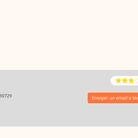
30729
Envoyer un email à 