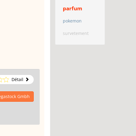
parfum
pokemon
survetement
Détail
Megastock Gmbh