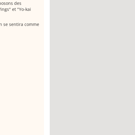
posons des
ngs" et "Yo-kai
on se sentira comme