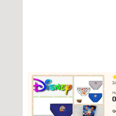
S
H
Q