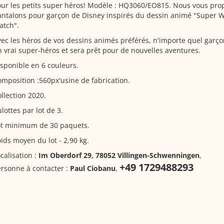
ur les petits super héros! Modèle : HQ3060/EO815. Nous vous pro
antalons
pour garçon de Disney inspirés du dessin animé "Super Wi
atch".
ec les héros de vos dessins animés préférés, n'importe quel garç
 vrai super-héros et sera prêt pour de nouvelles aventures.
sponible en 6 couleurs.
mposition :560px'usine de fabrication.
llection 2020.
lottes par lot de 3.
ot minimum de 30 paquets.
ids moyen du lot - 2,90 kg.
calisation :
Im Oberdorf 29, 78052 Villingen-Schwenningen
,
+49 1729488293
rsonne à contacter :
Paul Ciobanu
,