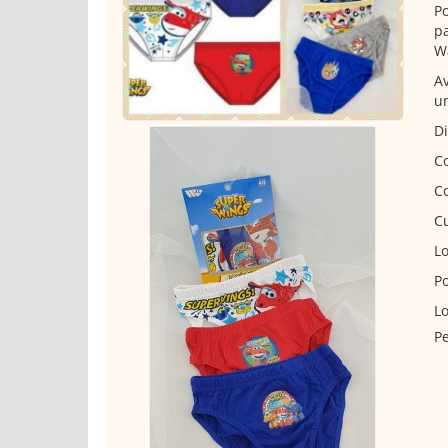
Po
p
W
Av
un
Di
Co
Co
Cu
L
Po
Lo
Pe