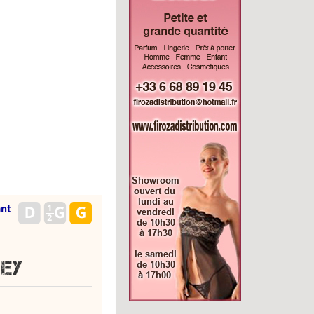
ant
ney