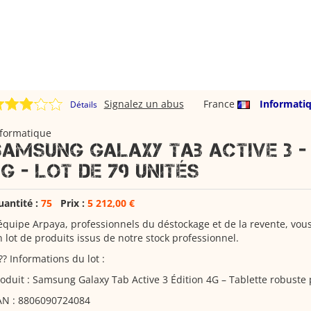
Signalez un abus
France
Informati
Détails
nformatique
Samsung Galaxy Tab Active 3 - 
4G - LOT de 79 unités
uantité :
75
Prix :
5 212,00 €
équipe Arpaya, professionnels du déstockage et de la revente, vou
 lot de produits issus de notre stock professionnel.
?? Informations du lot :
oduit : Samsung Galaxy Tab Active 3 Édition 4G – Tablette robuste 
AN : 8806090724084