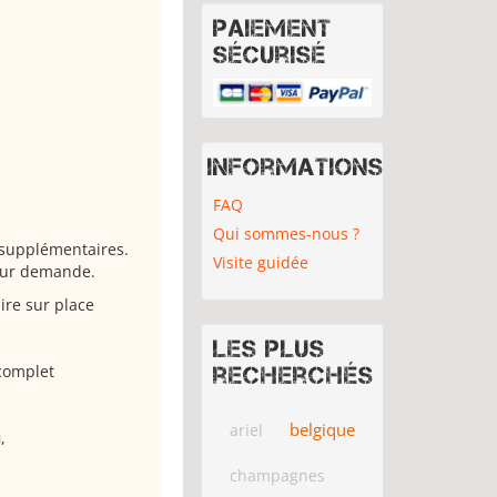
Paiement
sécurisé
Informations
FAQ
Qui sommes-nous ?
 supplémentaires.
Visite guidée
 sur demande.
ire sur place
Les plus
 complet
recherchés
belgique
ariel
u
,
champagnes