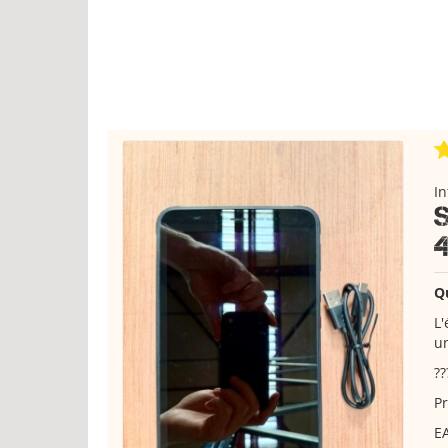
I
Q
L'
un
??
Pr
E