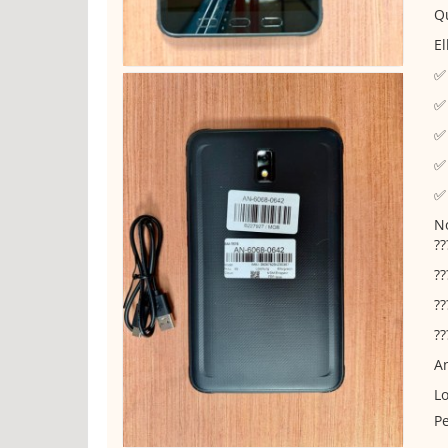
Qu
El
✅
✅ 
✅ 
✅ 
✅ 
No
??
??
??
??
An
Lo
Pe