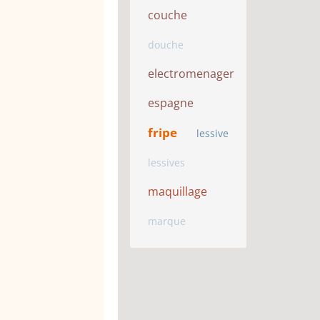
couche
douche
electromenager
espagne
fripe
lessive
lessives
maquillage
marque