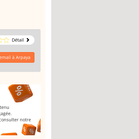
Détail
email à Arpaya
 tenu
gagée.
consulter notre