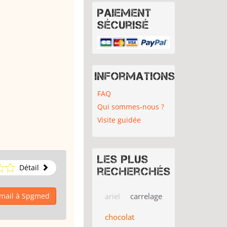
Paiement
sécurisé
Informations
FAQ
Qui sommes-nous ?
Visite guidée
Les plus
Détail
recherchés
email à Spgmed
carrelage
ariel
chocolat