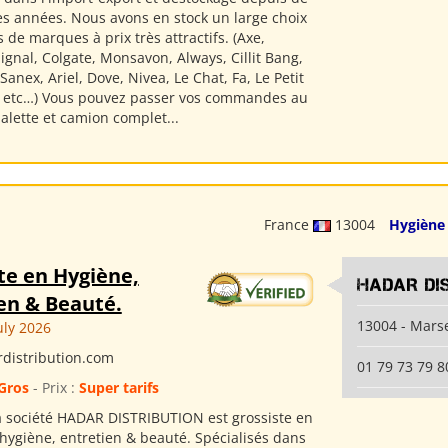
 années. Nous avons en stock un large choix
 de marques à prix très attractifs. (Axe,
gnal, Colgate, Monsavon, Always, Cillit Bang,
anex, Ariel, Dove, Nivea, Le Chat, Fa, Le Petit
s etc…) Vous pouvez passer vos commandes au
 palette et camion complet...
France
13004
Hygiène
te en Hygiène,
HADAR DI
en & Beauté.
13004 - Marse
uly 2026
distribution.com
01 79 73 79 8
Gros
- Prix :
Super tarifs
a société HADAR DISTRIBUTION est grossiste en
'hygiène, entretien & beauté. Spécialisés dans