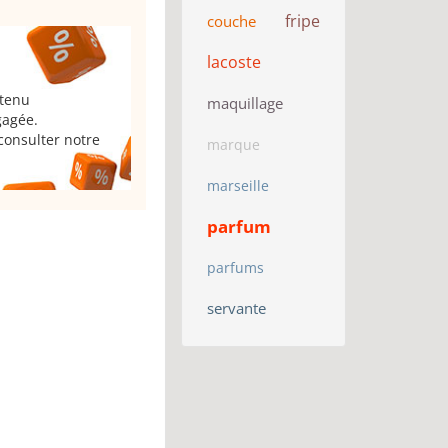
fripe
couche
lacoste
 tenu
maquillage
gagée.
consulter notre
marque
marseille
parfum
parfums
servante