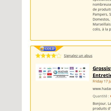
nombreuses
de produits
Pampers, Si
Domestos, S
Marseillai
colis, à la
Signalez un abus
Grossis
Entreti
Friday 17 J
www.hadar
Quantité :
Bonjour, L
produits d