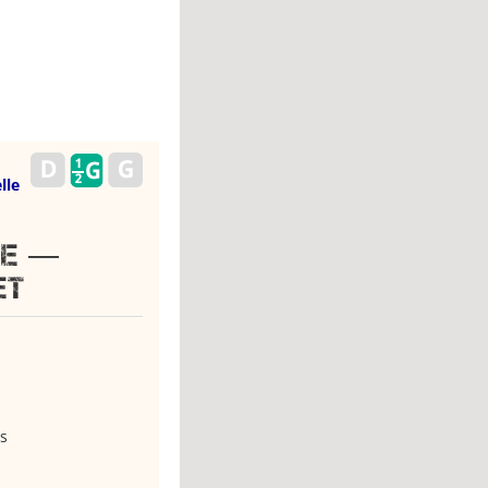
lle
CE —
et
s