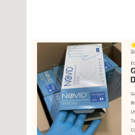
S
Éq
Ga
Bo
Us
Ta
Co