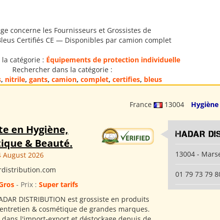
ge concerne les Fournisseurs et Grossistes de
Bleus Certifiés CE — Disponibles par camion complet
la catégorie :
Équipements de protection individuelle
Rechercher dans la catégorie :
s
,
nitrile
,
gants
,
camion
,
complet
,
certifies
,
bleus
France
13004
Hygiène
te en Hygiène,
HADAR DI
ique & Beauté.
13004 - Marse
 August 2026
distribution.com
01 79 73 79 8
Gros
- Prix :
Super tarifs
ADAR DISTRIBUTION est grossiste en produits
 entretien & cosmétique de grandes marques.
s dans l'import-export et déstockage depuis de