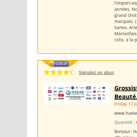
l'import-e
années. No
grand choi
marques. (
Sanex, Arie
Marseillai
colis, à la
Signalez un abus
Grossis
Beauté
Friday 17 J
www.hadar
Quantité :
Bonjour, H