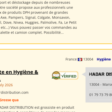
xport et déstockage depuis de nombreuses
tre société propose aux professionnels une
x de produits DPH provenant de grandes
 Axe, Pampers, Signal, Colgate, Monsavon,
l, Dove, Nivea, Huggies, Palmolive, Fa, Le Petit
s etc…) Vous pouvez passer vos commandes au
 palette et camion complet. Possibilité...
France
13004
Hygiène
te en Hygiène &
HADAR DI
.
13004 - Marse
uly 2026
distribution.com
01 79 73 79 8
Grosse qua
ADAR DISTRIBUTION est grossiste en produit