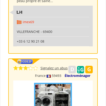
peau propre et saine...
LH
imex69
VILLEFRANCHE - 69400
+33 6 12 90 21 08
Signalez un abus
France
59493
Électroménager