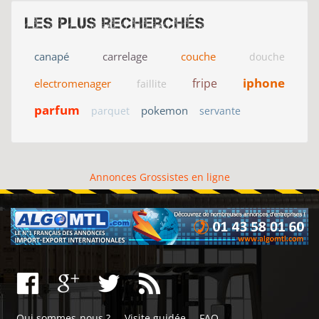
Les plus recherchés
canapé
carrelage
couche
douche
iphone
fripe
electromenager
faillite
parfum
pokemon
parquet
servante
Annonces Grossistes en ligne
Qui sommes-nous ?
Visite guidée
FAQ