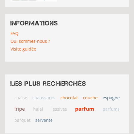
Informations
FAQ
Qui sommes-nous ?
Visite guidée
Les plus recherchés
chocolat
couche
espagne
chaise
chaussures
parfum
fripe
halal
lessives
parfums
parquet
servante