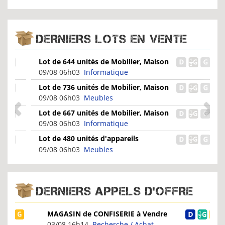
DERNIERS LOTS EN VENTE
Lot de 644 unités de Mobilier, Maison
& Jardin - Non...
09/08 06h03
Informatique
Lot de 736 unités de Mobilier, Maison
& Jardin - Non...
09/08 06h03
Meubles
Lot de 667 unités de Mobilier, Maison
& Jardin - Non...
09/08 06h03
Informatique
Lot de 480 unités d'appareils
électroménagers - Nescafé...
09/08 06h03
Meubles
DERNIERS APPELS D'OFFRE
MAGASIN de CONFISERIE à Vendre
03/08 16h14
Recherche / Achat