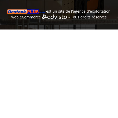
est un site de l'
agence d'exploitation
web
eCommerce
- Tous droits réservés