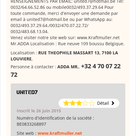
RENSEIGNEMENTS PAR EMAIL: united7@hotmail.be Tel:
0032/64.66.52.86 ou mobile0032/493.37.29.64 Pour
toute commande, merci d'envoyer une demande par
email à united7@hotmail.be ou par WhatsApp au:
0032/493.37.29.64./0032/470.07.22.72/
0032/483.68.13.04.
Venez visiter notre site web sur: www.Kraftmuller.net
Mr.ADDA Localisation : Rue neuve 109 boussu Belgique.
Localisation :
RUE THEOPHILE MASSART 13, 7100 LA
LOUVIERE
,
+32 4 70 07 22
Personne à contacter :
ADDA MR.
,
72
UNITED7
Détail
Inscrit le 26 juin 2015
Numéro d'identification de la société :
BE0833268897
Site web :
www.kraftmuller.net