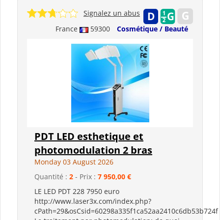
Signalez un abus
France
59300
Cosmétique / Beauté
PDT LED esthetique et
photomodulation 2 bras
Monday 03 August 2026
Quantité :
2
- Prix :
7 950,00 €
LE LED PDT 228 7950 euro
http://www.laser3x.com/index.php?
cPath=29&osCsid=60298a335f1ca52aa2410c6db53b724f