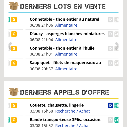
DERNIERS LOTS EN VENTE
Connetable - thon entier au naturel
100% filets
06/08 21h06
Alimentaire
D'aucy - asperges blanches miniatures
en bocal
06/08 21h04
Alimentaire
Connetable - thon entier à l'huile
d'olive vierge extra
06/08 21h01
Alimentaire
Saupiquet - filets de maquereaux au
muscadet
06/08 20h57
Alimentaire
DERNIERS APPELS D'OFFRE
Couette, chausette, lingerie
03/08 15h58
Recherche / Achat
Bande transporteuse 3Plis, occasion.
03/08 15h52
Recherche / Achat