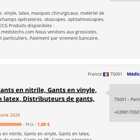
le, vinyle, latex, masques chirurgicaux, matériel de
, champs opératoires, otoscopes, ophtalmoscopies,
ECG Produits disponibles :
.medstechs.com Nous vendons aux grossistes,
et particuliers. Paiement par virement bancaire,
France
75001
Médic
ants en nitrile, Gants en vinyle,
 latex, Distributeurs de gants,
75001 - Pari
+639817050
June 2026
000000000
- Prix :
1,00 €
 en nitrile, Gants en vinyle, Gants en latex,
rs de gants, Gants en PE, Gants en néoprène,