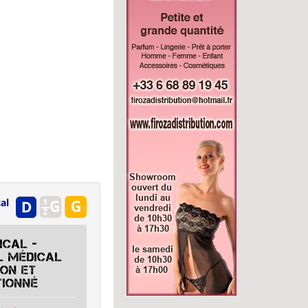
al
ICAL -
l médical
ion et
tionné