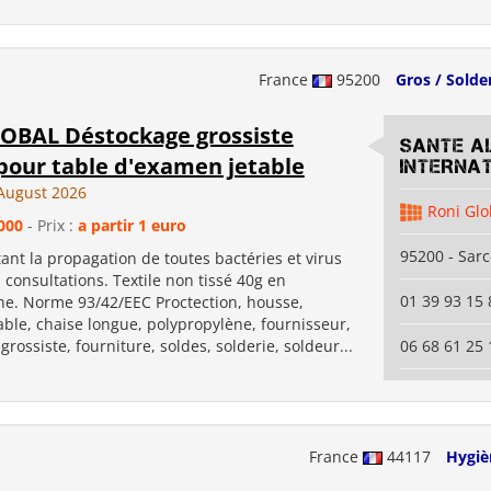
France
95200
Gros / Solde
OBAL Déstockage grossiste
SANTE A
pour table d'examen jetable
INTERNA
August 2026
Roni Glo
000
- Prix :
a partir 1 euro
95200 - Sarc
ant la propagation de toutes bactéries et virus
consultations. Textile non tissé 40g en
01 39 93 15 
ne. Norme 93/42/EEC Proctection, housse,
able, chaise longue, polypropylène, fournisseur,
grossiste, fourniture, soldes, solderie, soldeur...
06 68 61 25 
France
44117
Hygiè