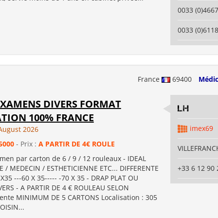
0033 (0)466
0033 (0)611
France
69400
Médic
EXAMENS DIVERS FORMAT
LH
ATION 100% FRANCE
imex69
August 2026
5000
- Prix :
A PARTIR DE 4€ ROULE
VILLEFRANCH
men par carton de 6 / 9 / 12 rouleaux - IDEAL
 / MEDECIN / ESTHETICIENNE ETC... DIFFERENTE
+33 6 12 90 
 X35 ---60 X 35----- -70 X 35 - DRAP PLAT OU
VERS - A PARTIR DE 4 € ROULEAU SELON
ente MINIMUM DE 5 CARTONS Localisation : 305
OISIN...