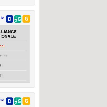
rie
LLIANCE
TIONALE
bal
elles
81
11
ne