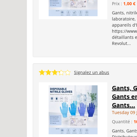
Prix :
1,00 €
Gants, nitri
laboratoire
appareils d'
https://www
détaillants 
Revolut...
Signalez un abus
Gants, G
Gants en
Gants...
Tuesday 09 
Quantité :
1
Gants, Gants
Distributeu