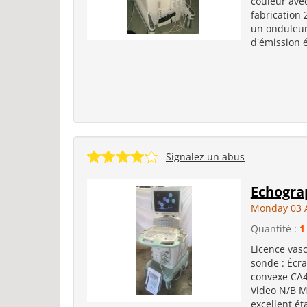
couleur ave
fabrication 
un onduleur
d'émission 
Signalez un abus
Echogra
Monday 03 
Quantité :
1
Licence vasc
sonde : Écra
convexe CA
Video N/B M
excellent ét