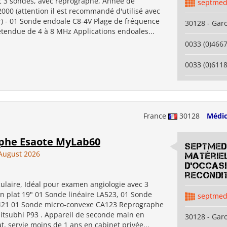
c 3 sondes, avec reprographe, Année de
septmed
2000 (attention il est recommandé d'utilisé avec
) - 01 Sonde endoale C8-4V Plage de fréquence
30128 - Gar
étendue de 4 à 8 MHz Applications endoales...
0033 (0)466
0033 (0)611
France
30128
Médic
phe Esaote MyLab60
SEPTMED
August 2026
Matérie
d'occas
recondi
ulaire, Idéal pour examen angiologie avec 3
n plat 19" 01 Sonde linéaire LA523, 01 Sonde
septmed
421 01 Sonde micro-convexe CA123 Reprographe
itsubhi P93 . Appareil de seconde main en
30128 - Gar
at, servie moins de 1 ans en cabinet privée...