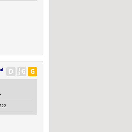
al
s
722