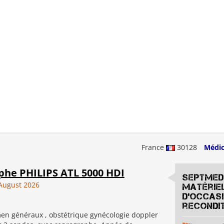
France
30128
Médic
phe PHILIPS ATL 5000 HDI
SEPTMED
August 2026
Matérie
d'occas
recondi
en généraux , obstétrique gynécologie doppler