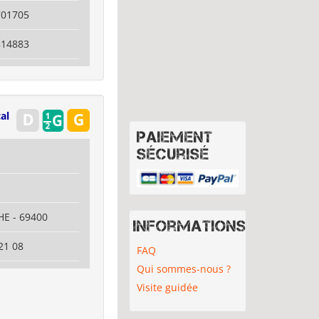
701705
814883
al
Paiement
sécurisé
E - 69400
Informations
21 08
FAQ
Qui sommes-nous ?
Visite guidée