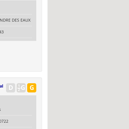
G
 ANDRE DES EAUX
43
al
s
0722