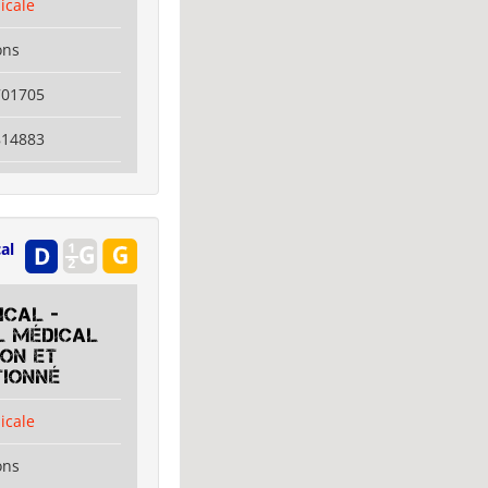
icale
ons
701705
814883
al
ICAL -
l médical
ion et
tionné
icale
ons