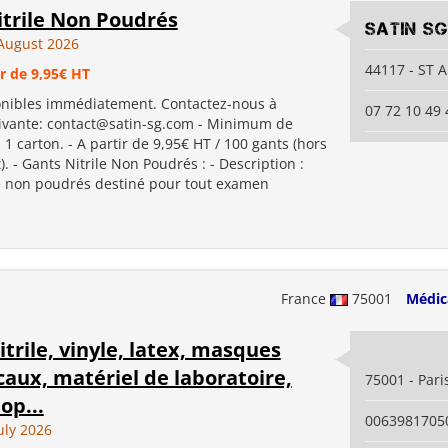
itrile Non Poudrés
SATIN S
August 2026
44117 - ST
ir de 9,95€ HT
onibles immédiatement. Contactez-nous à
07 72 10 49 
uivante: contact@satin-sg.com - Minimum de
 carton. - A partir de 9,95€ HT / 100 gants (hors
t). - Gants Nitrile Non Poudrés : - Description :
le non poudrés destiné pour tout examen
France
75001
Médic
itrile, vinyle, latex, masques
caux, matériel de laboratoire,
75001 - Pari
op...
0063981705
uly 2026