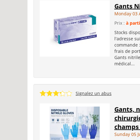
Gants N
Monday 03 
Prix :
à part
Stocks disp
l'adresse s
commande : 1
frais de por
Gants nitri
médical...
Signalez un abus
Gants, n
chirurgi
champs 
Sunday 05 J