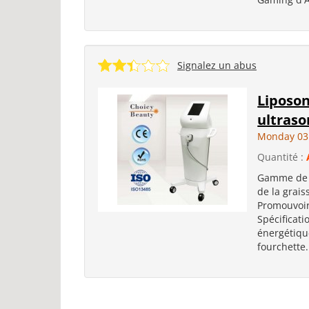
Signalez un abus
Liposon
ultraso
Monday 03
Quantité :
Gamme de t
de la grais
Promouvoir
Spécificat
énergétiqu
fourchette.