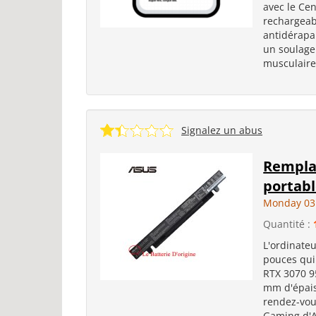
avec le Ce
rechargeab
antidérapa
un soulage
musculaires
Signalez un abus
Rempla
portabl
Monday 03
Quantité :
L'ordinate
pouces qui
RTX 3070 9
mm d'épais
rendez-vou
Gaming d'A