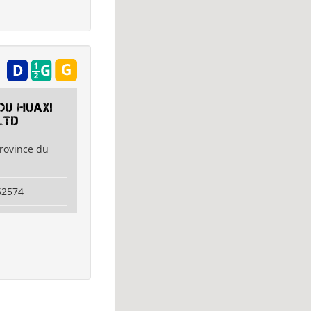
u Huaxi
Ltd
province du
62574