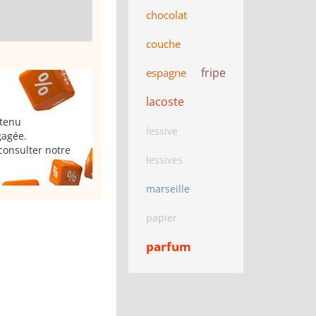
chocolat
couche
fripe
espagne
lacoste
 tenu
lessive
gagée.
consulter notre
lessives
marseille
papier
parfum