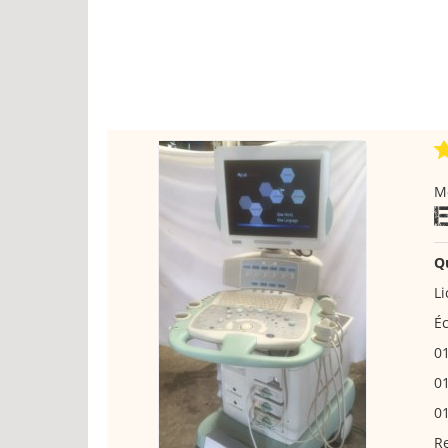
M
Q
Li
Éc
01
0
0
Re