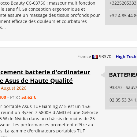
nocco Beauty CC-03756 : masseur multifonction
+3225205333
le sans fil. Sa conception ergonomique et
nte assure un massage des tissus profonds pour
+32 4 85 44 8
ment efficace des douleurs et courbatures
...
France
93370
High Tech
cement batterie d'ordinateur
Batterie
e Asus de Haute Qualité
93370 - Sauv
 August 2026
100
- Prix :
53.62 €
02 35 53 34 1
ur portable Asus TUF Gaming A15 est un 15,6
 réunit un Ryzen 7 5800H d'AMD et une GeForce
5 W de Nvidia dans un châssis de moins de 25
seur. Les performances promettent d'être au
s. La gamme d'ordinateurs portables TUF
sus...