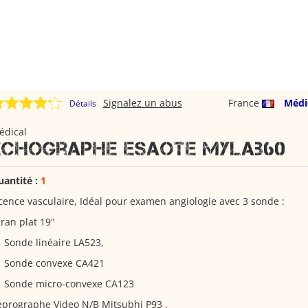
Signalez un abus
France
Médi
Détails
édical
Echographe Esaote MyLab60
uantité :
1
cence vasculaire, Idéal pour examen angiologie avec 3 sonde :
ran plat 19"
 Sonde linéaire LA523,
1 Sonde convexe CA421
1 Sonde micro-convexe CA123
prographe Video N/B Mitsubhi P93 .