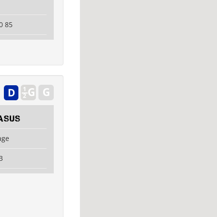
0 85
asus
age
3