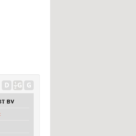
st BV
t