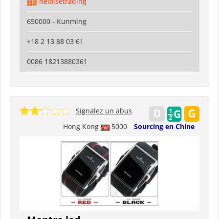
heloisetrading
650000 - Kunming
+18 2 13 88 03 61
0086 18213880361
Signalez un abus
Hong Kong
5000
Sourcing en Chine