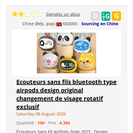
Signalez un abus
Chine (Rép. pop)
650000
Sourcing en Chine
Ecouteurs sans fils bluetooth type
airpods design original
changement de visage rotatif
exclusif
Saturday 08 August 2026
Quantité :
100
- Prix :
4.30€
Écouteurs Sans Fil AirPods-Style 2025 : Design