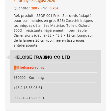
Saturday 08 August 2026
Quantité :
200
- Prix :
0.70€
Réf. produit : SSOP-001 Prix : Sur devis (adapté
pour commandes en gros B2B) Caractéristiques
techniques détaillées Matériau Toile d'Oxford
600D – résistante, légèrement imperméable
Dimensions (déplié) 32 × 45,5 × 12 cm Longueur
de la lanière 20 cm (poignée en tissu épais
antidérapante)...
Heloise Trading Co Ltd
heloisetrading
650000 - Kunming
+18 2 13 88 03 61
0086 18213880361