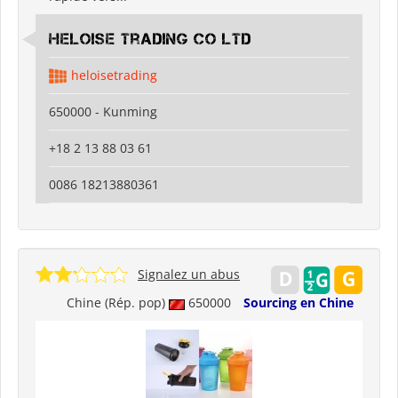
Heloise Trading Co Ltd
heloisetrading
650000 - Kunming
+18 2 13 88 03 61
0086 18213880361
Signalez un abus
Chine (Rép. pop)
650000
Sourcing en Chine