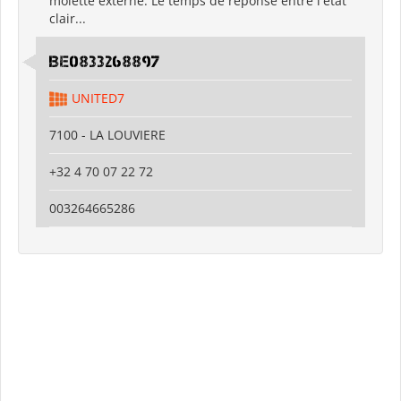
molette externe. Le temps de réponse entre l'état
clair...
BE0833268897
UNITED7
7100 - LA LOUVIERE
+32 4 70 07 22 72
003264665286