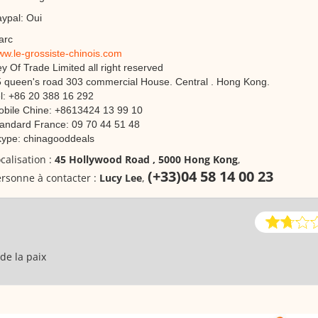
ypal: Oui
arc
w.le-grossiste-chinois.com
y Of Trade Limited all right reserved
 queen's road 303 commercial House. Central . Hong Kong.
l: +86 20 388 16 292
bile Chine: +8613424 13 99 10
andard France: 09 70 44 51 48
ype: chinagooddeals
calisation :
45 Hollywood Road , 5000 Hong Kong
,
(+33)04 58 14 00 23
rsonne à contacter :
Lucy Lee
,
de la paix