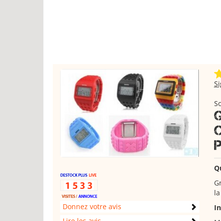
S
S
Q
Gr
la
Donnez votre avis
I
Lire les avis