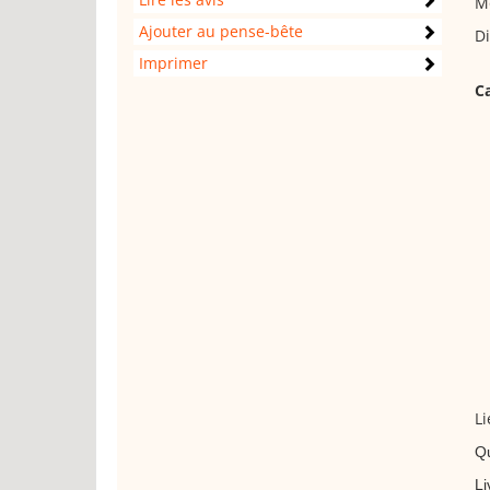
Mo
Ajouter au pense-bête
Di
Imprimer
Ca
L
Qu
Li