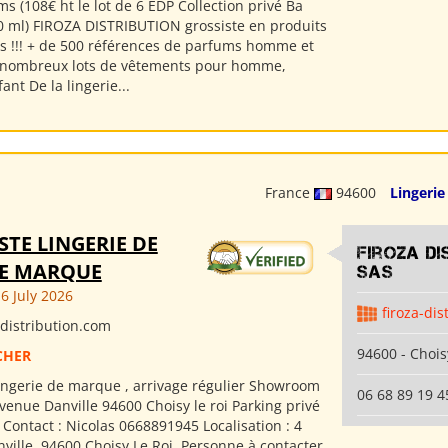
s (108€ ht le lot de 6 EDP Collection privé Ba
0 ml) FIROZA DISTRIBUTION grossiste en produits
 !!! + de 500 références de parfums homme et
nombreux lots de vêtements pour homme,
nt De la lingerie...
France
94600
Lingerie
STE LINGERIE DE
Firoza Di
E MARQUE
SAS
6 July 2026
firoza-dis
distribution.com
94600 - Chois
CHER
lingerie de marque , arrivage régulier Showroom
06 68 89 19 4
venue Danville 94600 Choisy le roi Parking privé
 Contact : Nicolas 0668891945 Localisation : 4
ville, 94600 Choisy Le Roi, Personne à contacter