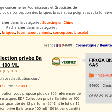
ge concerne les Fournisseurs et Grossistes de
bloc de conception des briques bracelet au poignet avec la lumière.
rcher dans la catégorie :
Sourcing en Chine
Rechercher dans la catégorie :
,
briques
,
fournisseur
,
chinois
,
conception
,
bracelet
France
94600
Cosmétique / Beauté
lection privée Ba
Firoza Di
e 100 ML
SAS
6 July 2026
firoza-dis
.firozadistribution.com/
94600 - Chois
12
- Prix :
17,00 €
tribution vous propose plus de 500 références de
06 68 89 19 4
 marques EDP Collection privée Ba Intense 100
par quantité de 12 parfums (204€ ht le lot de 12
ion privé Ba Intense 100 ml) 18€ ht par quantité