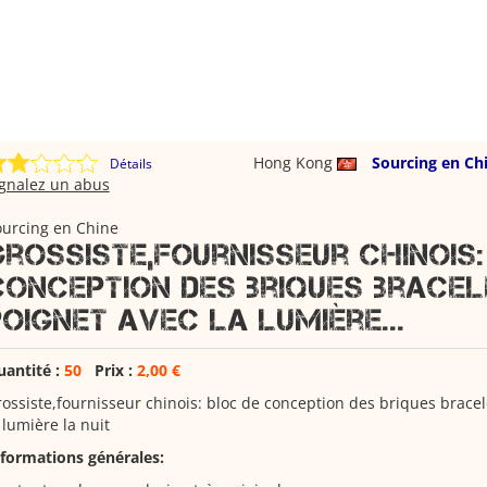
Hong Kong
Sourcing en Ch
Détails
ignalez un abus
ourcing en Chine
Grossiste,fournisseur chinois:
conception des briques bracel
poignet avec la lumière...
uantité :
50
Prix :
2,00 €
ossiste,fournisseur chinois: bloc de conception des briques bracel
 lumière la nuit
nformations générales: