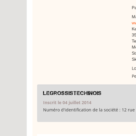
Pa
M
ww
Ke
35
Te
Mo
St
Sk
Lo
Pe
legrossistechinois
Inscrit le 04 juillet 2014
Numéro d'identification de la société :
12 rue 