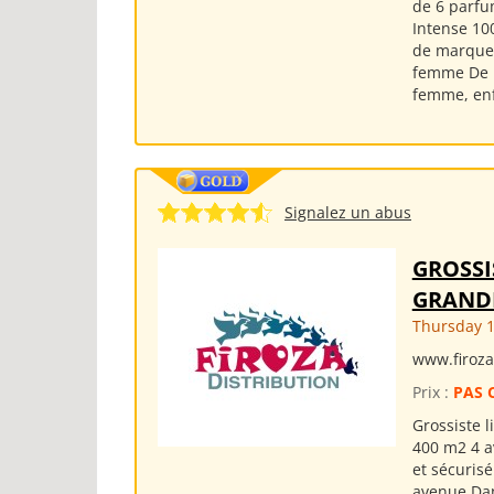
de 6 parfum
Intense 10
de marques
femme De 
femme, enfa
Signalez un abus
GROSSI
GRAND
Thursday 1
www.firoza
Prix :
PAS 
Grossiste 
400 m2 4 a
et sécurisé
avenue Dan