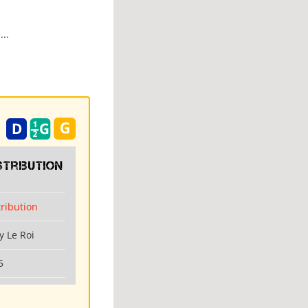
..
stribution
tribution
y Le Roi
5