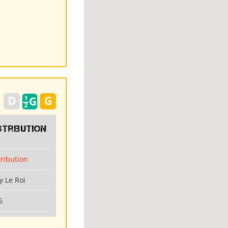
stribution
tribution
y Le Roi
5