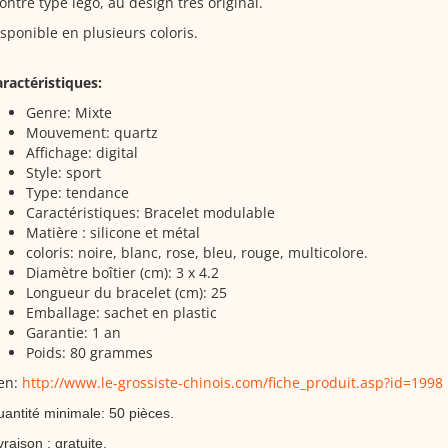
ntre type lego, au design très original.
sponible en plusieurs coloris.
ractéristiques:
Genre: Mixte
Mouvement:
quartz
Affichage: digital
Style: sport
Type: tendance
Caractéristiques: Bracelet modulable
Matière : silicone et métal
coloris:
noire, blanc, rose, bleu, rouge, multicolore.
Diamètre boîtier (cm
): 3 x 4.2
Longueur du bracelet (cm
): 25
Emballage: sachet en plastic
Garantie: 1 an
Poids: 80 grammes
ien:
http://www.le-grossiste-chinois.com/fiche_produit.asp?id=1998
antité minimale: 50 pièces.
vraison : gratuite.