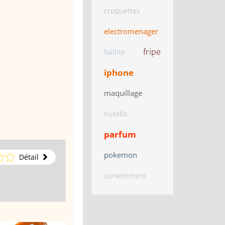
croquettes
electromenager
fripe
faillite
iphone
maquillage
nutella
parfum
pokemon
Détail
survetement