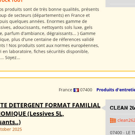
TOCK TOUT
s produits sont de très bonne qualités, présents
up de secteurs (départements) en France et
epuis quelques années. Enormes gamme de
ssives, adoucissants, nettoyants sols luxe, gels
e, parfum d'ambiance, dégraissants... ) Gamme
sique, plus d'une centaine de réferences validé
ents ! Nos produits sont aux normes européennes,
i en laboratoire, fiches sécurités disponible,
.. Soyez...
France
07400
Produits d'entreti
STE DETERGENT FORMAT FAMILIAL
clean 2
OMIQUE (Lessives 5L,
clean26
ants..)
ctober 2025
07400 - LE T