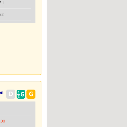
EIL
62
en
6
200