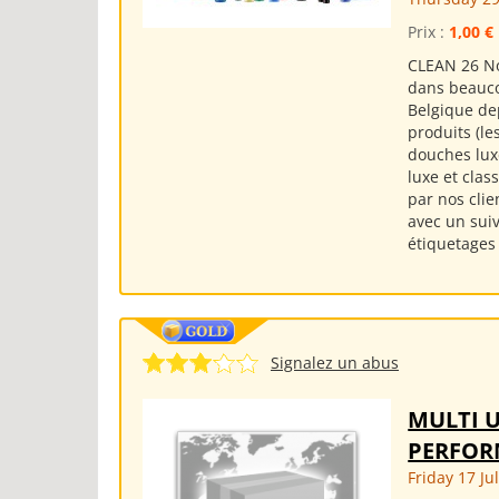
Prix :
1,00 €
CLEAN 26 No
dans beauco
Belgique d
produits (le
douches lux
luxe et clas
par nos cli
avec un suiv
étiquetages .
Signalez un abus
MULTI 
PERFO
Friday 17 Ju