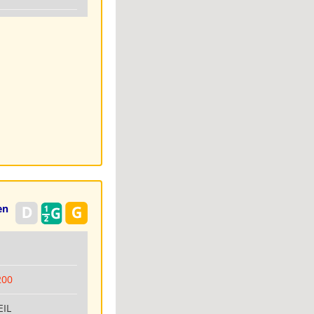
en
6
200
EIL