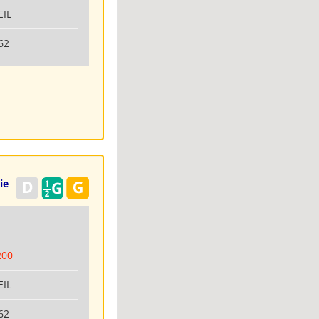
EIL
62
ie
6
200
EIL
62