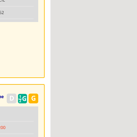
62
ne
6
200