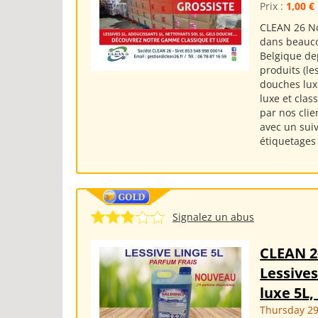
Prix :
1,00 €
CLEAN 26 No
dans beauco
Belgique d
produits (le
douches lux
luxe et clas
par nos cli
avec un suiv
étiquetages .
Signalez un abus
CLEAN 
Lessives
luxe 5L,
Thursday 29