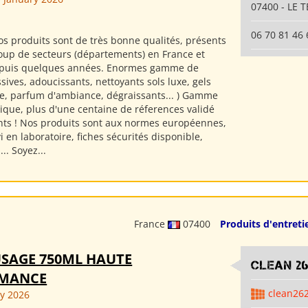
07400 - LE T
06 70 81 46 
s produits sont de très bonne qualités, présents
up de secteurs (départements) en France et
epuis quelques années. Enormes gamme de
ssives, adoucissants, nettoyants sols luxe, gels
e, parfum d'ambiance, dégraissants... ) Gamme
sique, plus d'une centaine de réferences validé
ents ! Nos produits sont aux normes européennes,
i en laboratoire, fiches sécurités disponible,
.. Soyez...
France
07400
Produits d'entreti
USAGE 750ML HAUTE
clean 2
RMANCE
clean26
ly 2026