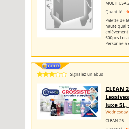
MULTI USAG
Quantité :
1
Palette de 6
haute qualit
enlèvement 
600pcs Local
Personne à c
Signalez un abus
CLEAN 
Lessives
luxe 5L,
Wednesday 2
CLEAN 26