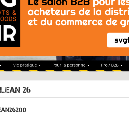
Vie pratique
Pour la personne
Pro / B2B
lean 26
ean26200