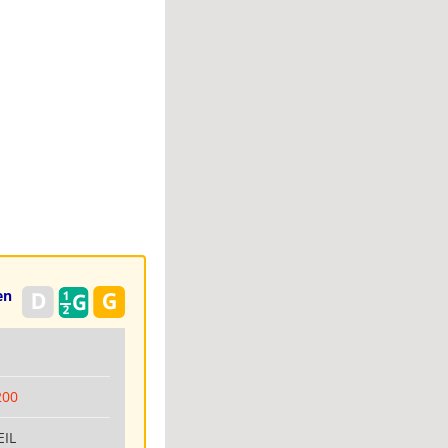
en
6
200
EIL