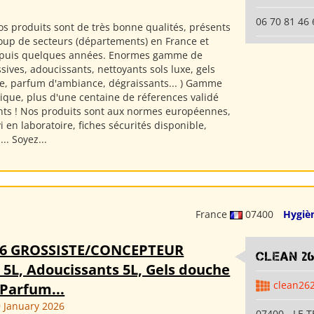
06 70 81 46 
s produits sont de très bonne qualités, présents
up de secteurs (départements) en France et
epuis quelques années. Enormes gamme de
ssives, adoucissants, nettoyants sols luxe, gels
e, parfum d'ambiance, dégraissants... ) Gamme
sique, plus d'une centaine de réferences validé
ents ! Nos produits sont aux normes européennes,
i en laboratoire, fiches sécurités disponible,
.. Soyez...
France
07400
Hygiè
26 GROSSISTE/CONCEPTEUR
clean 2
 5L, Adoucissants 5L, Gels douche
clean26
 Parfum...
 January 2026
07400 - LE T