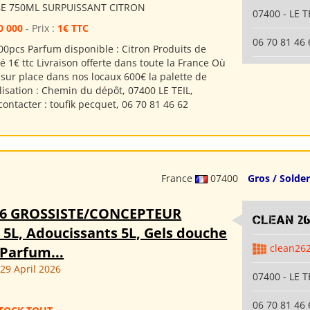
E 750ML SURPUISSANT CITRON
07400 - LE T
0 000
- Prix :
1€ TTC
06 70 81 46 
00pcs Parfum disponible : Citron Produits de
é 1€ ttc Livraison offerte dans toute la France Où
sur place dans nos locaux 600€ la palette de
isation : Chemin du dépôt, 07400 LE TEIL,
ontacter : toufik pecquet, 06 70 81 46 62
France
07400
Gros / Solder
26 GROSSISTE/CONCEPTEUR
clean 2
 5L, Adoucissants 5L, Gels douche
clean26
 Parfum...
9 April 2026
07400 - LE T
06 70 81 46 