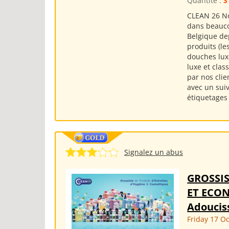
Quantité :
S
CLEAN 26 No
dans beauco
Belgique d
produits (le
douches lux
luxe et clas
par nos cli
avec un suiv
étiquetages .
Signalez un abus
GROSSI
ET ECON
Adouciss
Friday 17 O