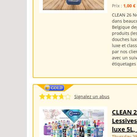
Prix :
1,00 €
CLEAN 26 No
dans beauco
Belgique d
produits (le
douches lux
luxe et clas
par nos cli
avec un suiv
étiquetages .
Signalez un abus
CLEAN 
Lessives
luxe 5L,
Thursday 29