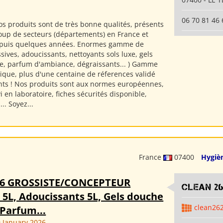
06 70 81 46 
s produits sont de très bonne qualités, présents
up de secteurs (départements) en France et
epuis quelques années. Enormes gamme de
ssives, adoucissants, nettoyants sols luxe, gels
e, parfum d'ambiance, dégraissants... ) Gamme
sique, plus d'une centaine de réferences validé
ents ! Nos produits sont aux normes européennes,
i en laboratoire, fiches sécurités disponible,
.. Soyez...
France
07400
Hygiè
26 GROSSISTE/CONCEPTEUR
clean 2
 5L, Adoucissants 5L, Gels douche
clean26
 Parfum...
 January 2026