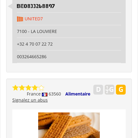
BE0833268897
UNITED7
7100 - LA LOUVIERE
+32 4 70 07 22 72
003264665286
France
63560
Alimentaire
Signalez un abus