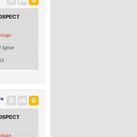
OSPECT
ckage
 Eglise
53
re
OSPECT
ckage