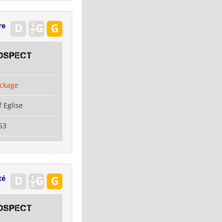
re
OSPECT
ckage
 Eglise
53
té
OSPECT