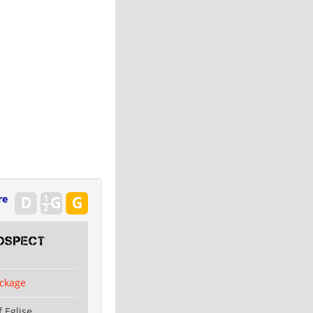
re
OSPECT
ckage
 Eglise