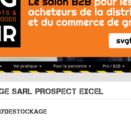
Vie pratique
Pour la personne
Pro / B2B
E SARL PROSPECT EXCEL
 Mydestockage