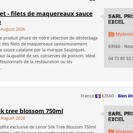
et - filets de maquereaux sauce
SARL PR
e
EXCEL
 August 2026
Mydesto
e produit phare de notre sélection de déstockage
 : des filets de maquereaux savoureusement
63560 - Neuf
la sauce catalane par la marque Saupiquet,
r la qualité de ses conserves de poisson. Idéal
04 73 85 53 
fessionnels de la restauration ou les
.
France
63560
Bien êt
lk tree blossom 750ml
SARL PR
 August 2026
EXCEL
offre exclusive de Lenor Silk Tree Blossom 750ml
Mydesto
ntière, idéale pour les professionnels exigeants.