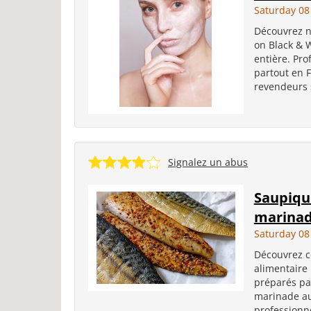
Saturday 08
Découvrez no
on Black & W
entière. Pro
partout en F
revendeurs 
Signalez un abus
Saupiqu
marinade
Saturday 08
Découvrez c
alimentaire
préparés pa
marinade au 
professionne