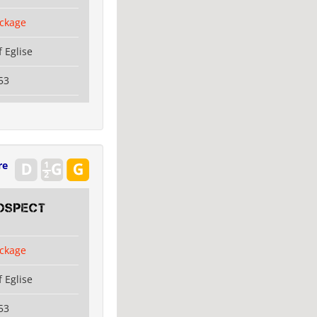
ckage
 Eglise
53
re
OSPECT
ckage
 Eglise
53