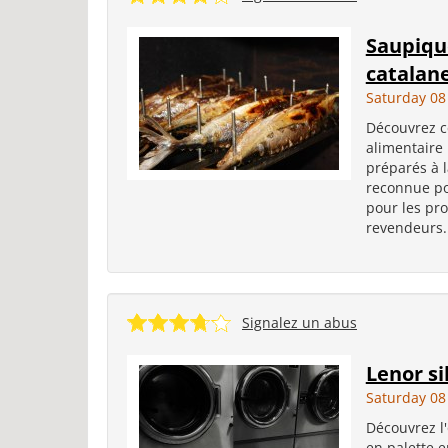
Saupiqu
catalan
Saturday 08
Découvrez c
alimentaire
préparés à 
reconnue pou
pour les pro
revendeurs..
Signalez un abus
Lenor si
Saturday 08
Découvrez l'
en palette e