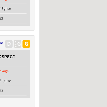
 Eglise
53
ne
OSPECT
ckage
 Eglise
53