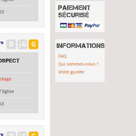
Paiement
53
sécurisé
re
Informations
FAQ
OSPECT
Qui sommes-nous ?
Visite guidée
ckage
 Eglise
53
re