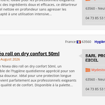
 des ingrédients doux et efficaces, ce détartreur
63560 - Neuf
el nettoie en profondeur sans agresser les
apté à une utilisation intensive...
04 73 85 53 
France
63560
Hygiè
o roll on dry confort 50ml
SARL PR
 August 2026
EXCEL
 Nivea déo roll on dry confort 50ml, un
Mydesto
ble de l'hygiène quotidienne apprécié pour son
t sa douceur. Idéal pour une protection longue
63560 - Neuf
nvient parfaitement aux professionnels exigeants
qualité et de confort. Disponible à la palette...
04 73 85 53 