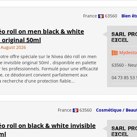
France
63560
Bien êt
o roll on men black & white
SARL PR
e original 50ml
EXCEL
 August 2026
Mydesto
tre offre spéciale sur le Nivea déo roll on men
e invisible original 50ml , disponible en palette
63560 - Neuf
 les professionnels. Formulé pour une efficacité
e, ce déodorant convient parfaitement aux
04 73 85 53 
recherche d'une protection fiable...
France
63560
Cosmétique / Beau
o roll on black & white invisible
SARL PR
ml
EXCEL