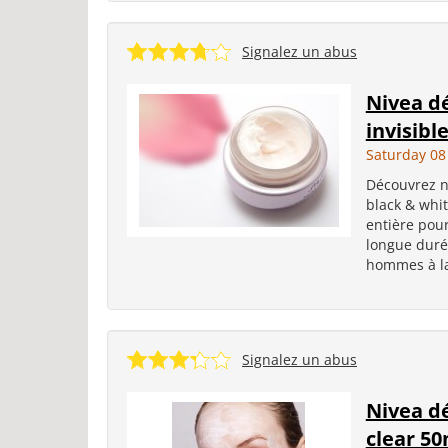
Signalez un abus
Nivea dé
invisibl
Saturday 08
Découvrez no
black & whit
entière pour
longue duré
hommes à la 
Signalez un abus
Nivea dé
clear 50