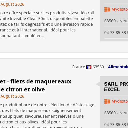
 August 2026
Mydesto
tre offre spéciale sur les produits Nivea déo roll
hite Invisible Clear 50ml, disponibles en palette
63560 - Neuf
fitez de tarifs dégressifs et d'une livraison rapide
rance et à l'international. Idéal pour les
04 73 85 53 
souhaitant compléter...
France
63560
Alimentai
et - filets de maquereaux
SARL PR
 citron et olive
EXCEL
 August 2026
Mydesto
e produit phare de notre sélection de déstockage
 : des filets de maquereaux soigneusement
63560 - Neuf
r Saupiquet, savoureusement relevés d'une
citron et aux olives. Idéal pour les
04 73 85 53 
ls de la restauration ou les revendeurs en