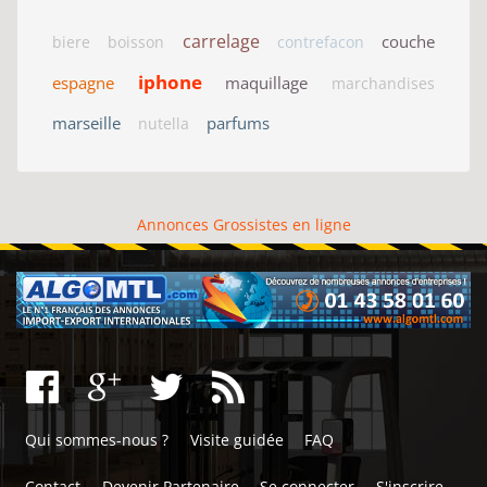
carrelage
couche
biere
boisson
contrefacon
iphone
espagne
maquillage
marchandises
marseille
parfums
nutella
Annonces Grossistes en ligne
Qui sommes-nous ?
Visite guidée
FAQ
Contact
Devenir Partenaire
Se connecter
S'inscrire