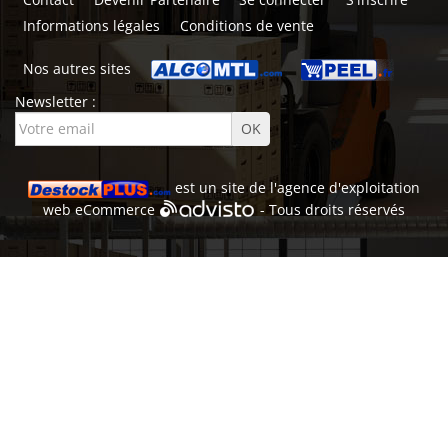
Informations légales
Conditions de vente
Nos autres sites
Newsletter :
est un site de l'
agence d'exploitation
web
eCommerce
- Tous droits réservés