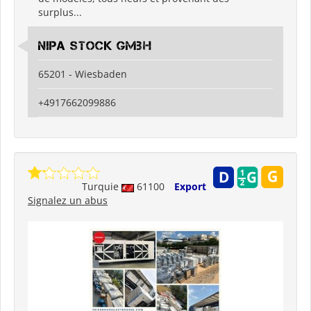
surplus...
Nipa Stock GmbH
65201 - Wiesbaden
+4917662099886
Turquie
61100
Export
Signalez un abus