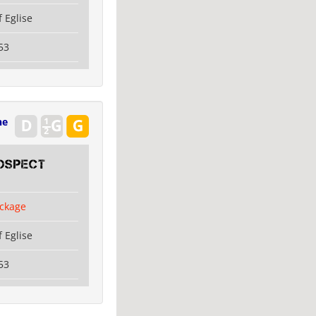
 Eglise
53
ne
OSPECT
ckage
 Eglise
53