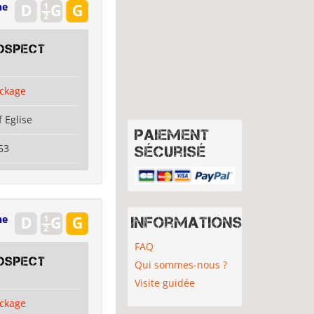
ne
OSPECT
ckage
 Eglise
Paiement
53
sécurisé
ne
Informations
FAQ
OSPECT
Qui sommes-nous ?
Visite guidée
ckage