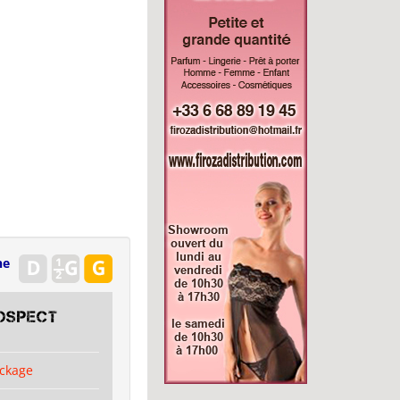
ne
OSPECT
ckage