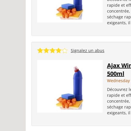
rapide et ef
concentrée, 
séchage rapi
exigeants, i
Signalez un abus
Ajax Wi
500ml
Wednesday 
Découvrez l
rapide et ef
concentrée, 
séchage rapi
exigeants, i