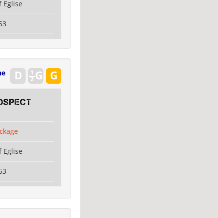
 Eglise
53
ne
OSPECT
ckage
 Eglise
53