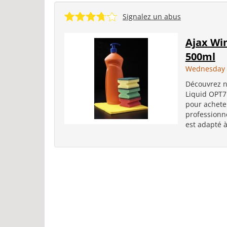
Signalez un abus
Ajax Wi
500ml
Wednesday 
Découvrez n
Liquid OPT7
pour acheter
professionne
est adapté à 