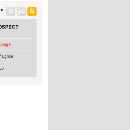
re
OSPECT
ckage
 Eglise
53