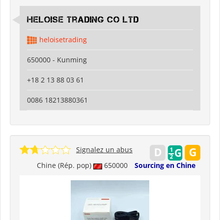
Heloise Trading Co Ltd
heloisetrading
650000 - Kunming
+18 2 13 88 03 61
0086 18213880361
Signalez un abus
Chine (Rép. pop)
650000
Sourcing en Chine