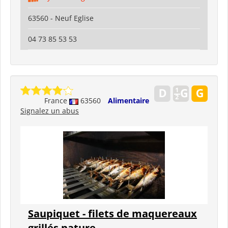
63560 - Neuf Eglise
04 73 85 53 53
France
63560
Alimentaire
Signalez un abus
Saupiquet - filets de maquereaux
grillés nature