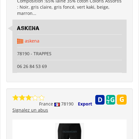
Composition :65% laine 35% coton Coloris Assortis
: Noir, gris claire, gris foncé, vert kaki, beige,
marron...
ASKENA
askena
78190 - TRAPPES
06 26 84 53 69
France
78190
Export
Signalez un abus