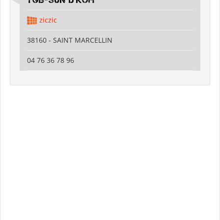
TGB-SUN D'KOH
ziczic
38160 - SAINT MARCELLIN
04 76 36 78 96