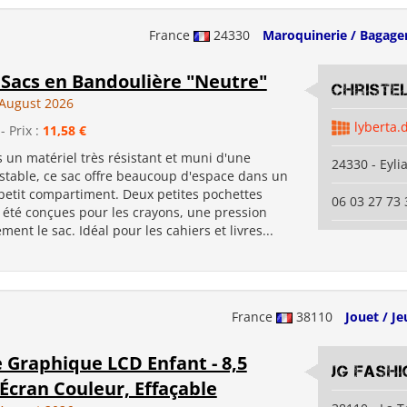
France
24330
Maroquinerie / Bagage
 Sacs en Bandoulière "Neutre"
Christe
August 2026
lyberta.
- Prix :
11,58 €
 un matériel très résistant et muni d'une
24330 - Eyli
ustable, ce sac offre beaucoup d'espace dans un
petit compartiment. Deux petites pochettes
06 03 27 73 
 été conçues pour les crayons, une pression
ment le sac. Idéal pour les cahiers et livres...
France
38110
Jouet / Je
 Graphique LCD Enfant - 8,5
JG Fashi
Écran Couleur, Effaçable