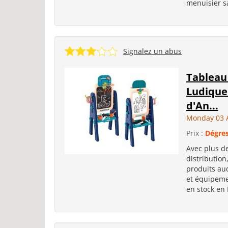
menuisier sa
Signalez un abus
Tableau 
Ludique 
d'An...
Monday 03 
Prix :
Dégres
Avec plus de
distribution
produits aud
et équipemen
en stock en