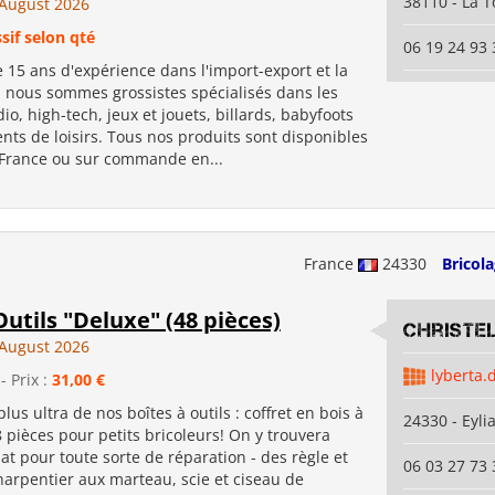
38110 - La T
August 2026
sif selon qté
06 19 24 93 
 15 ans d'expérience dans l'import-export et la
, nous sommes grossistes spécialisés dans les
io, high-tech, jeux et jouets, billards, babyfoots
ts de loisirs. Tous nos produits sont disponibles
 France ou sur commande en...
France
24330
Bricol
Outils "Deluxe" (48 pièces)
Christe
August 2026
lyberta.
- Prix :
31,00 €
plus ultra de nos boîtes à outils : coffret en bois à
24330 - Eyli
 pièces pour petits bricoleurs! On y trouvera
uat pour toute sorte de réparation - des règle et
06 03 27 73 
harpentier aux marteau, scie et ciseau de