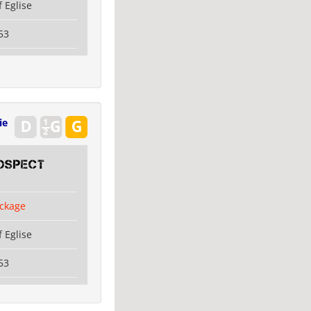
 Eglise
53
ie
OSPECT
ckage
 Eglise
53