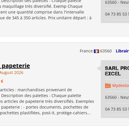
 Description des palettes : Chaque palette
63560 - Neuf
 maquillage très diversifié. Exemp Chaque
ient une quantité comprise dans l'intervalle
04 73 85 53 
 de 345 à 350 articles. Prix unitaire départ : à
France
63560
Librair
s papeterie
SARL PR
August 2026
EXCEL
 €
Mydesto
 articles : marchandises provenant de
 Description des palettes : Chaque palette
63560 - Neuf
 articles de papeterie très diversifiés. Exemples
e papeterie : - portes documents, pochettes de
04 73 85 53 
ochettes plastifiées, post-it, protège-cahiers...