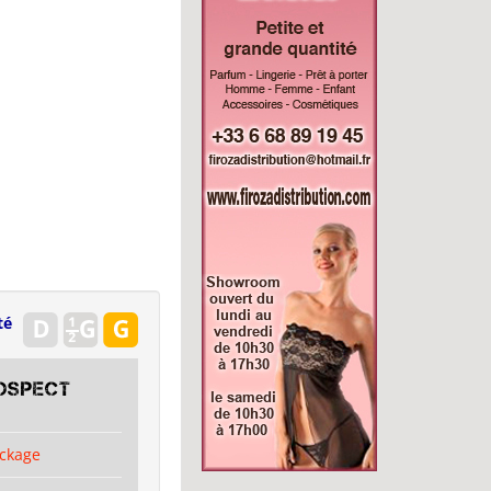
té
OSPECT
ckage