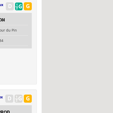
ux
on
our du Pin
34
ux
PROD