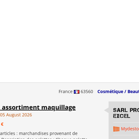
France
63560
Cosmétique / Beau
s assortiment maquillage
SARL PR
05 August 2026
EXCEL
 €
Mydesto
 articles : marchandises provenant de