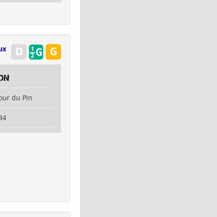
ux
on
our du Pin
34