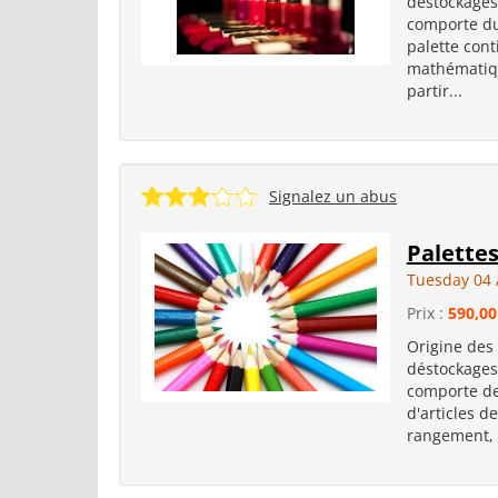
déstockages
comporte du
palette cont
mathématique
partir...
Signalez un abus
Palette
Tuesday 04 
Prix :
590,00
Origine des
déstockages
comporte des
d'articles d
rangement, p