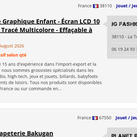
France
38110
Jouet / Je
 Graphique Enfant - Écran LCD 10
JG Fashi
 Tracé Multicolore - Effaçable à
38110 - La T
August 2026
06 19 24 93 
sif selon qté
 15 ans d'expérience dans l'import-export et la
, nous sommes grossistes spécialisés dans les
io, high-tech, jeux et jouets, billards, babyfoots
ts de loisirs. Tous nos produits sont disponibles
 France ou sur commande en...
France
67550
Jouet / Je
Papeterie Bakugan
PLANET 