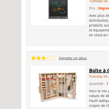
Tuesday 04 
Prix :
Dégres
Avec plus de
distribution
produits aud
et équipemen
en stock en
Signalez un abus
Boîte à 
Tuesday 04 
Quantité :
1
Voici le nec 
rabats de 48
l‘outil adéq
crayon de c