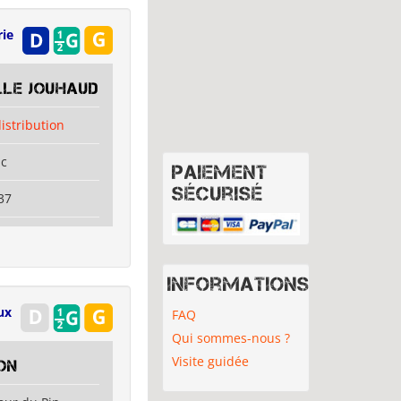
rie
lle Jouhaud
distribution
ac
Paiement
sécurisé
37
Informations
ux
FAQ
Qui sommes-nous ?
Visite guidée
on