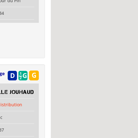
our du Pin
34
age
lle Jouhaud
distribution
ac
37