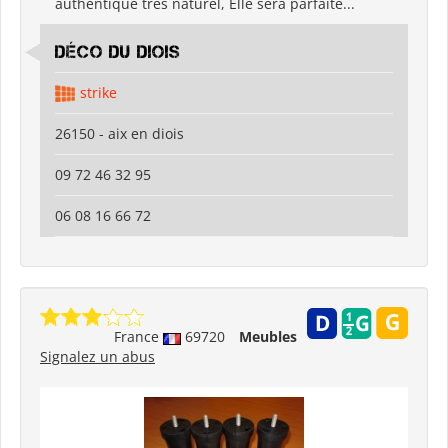
authentique très naturel, Elle sera parfaite...
déco du diois
strike
26150 - aix en diois
09 72 46 32 95
06 08 16 66 72
France
69720
Meubles
Signalez un abus