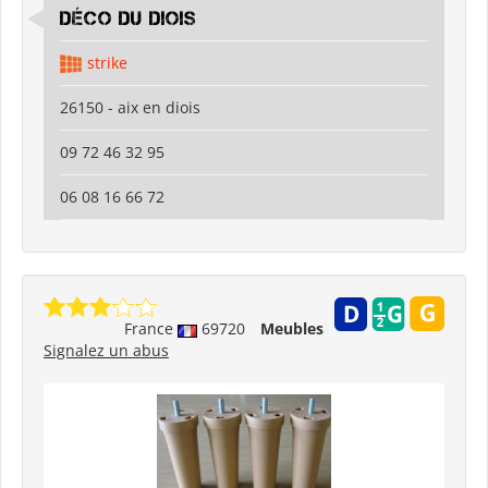
déco du diois
strike
26150 - aix en diois
09 72 46 32 95
06 08 16 66 72
France
69720
Meubles
Signalez un abus