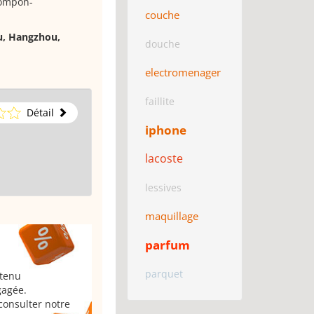
pompon-
couche
u, Hangzhou,
douche
electromenager
faillite
Détail
iphone
lacoste
lessives
maquillage
parfum
parquet
 tenu
gagée.
consulter notre