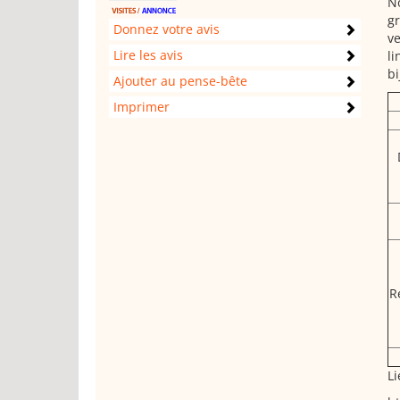
No
gr
Donnez votre avis
ve
Lire les avis
li
bi
Ajouter au pense-bête
Imprimer
R
Li