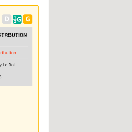
stribution
tribution
y Le Roi
5