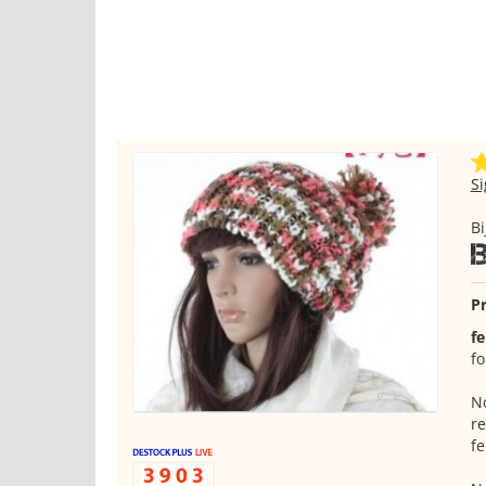
S
Bi
Pr
f
fo
No
re
fe