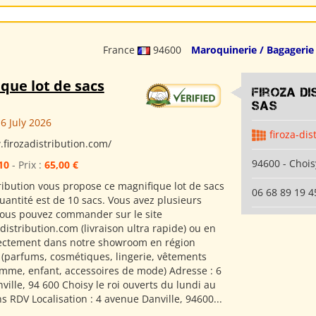
France
94600
Maroquinerie / Bagagerie
que lot de sacs
Firoza Di
SAS
6 July 2026
firoza-dis
.firozadistribution.com/
94600 - Chois
10
- Prix :
65,00 €
tribution vous propose ce magnifique lot de sacs
06 68 89 19 4
uantité est de 10 sacs. Vous avez plusieurs
ous pouvez commander sur le site
istribution.com (livraison ultra rapide) ou en
ectement dans notre showroom en région
 (parfums, cosmétiques, lingerie, vêtements
me, enfant, accessoires de mode) Adresse : 6
ille, 94 600 Choisy le roi ouverts du lundi au
 RDV Localisation : 4 avenue Danville, 94600...