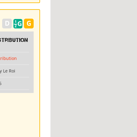
stribution
tribution
y Le Roi
5