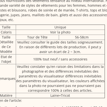
us fournissons des vêtements tendance au niveau international. 
ande variété de styles de vêtements pour les femmes, hommes et e
stes et blousons, robes de soirée et de mariée, T-shirts, tops et blo
ngerie, jupes, jeans, maillots de bain, gilets et aussi des accessoir
joux, etc.
Taille
Unique
Coloris
Voir la photo
Taille
Tour de Tête
56-58cm
Détaillée
Veuillez consulter le guide des tailles soigneusement.
de Ce
En raison de différents lots de production, il peut y
Modèle
avoir un écart de 2 ~ 3cm.
Etat de
100% tout neuf / sans accessoires
l'objet
Veuillez constater qu'en raison des limitations dans la
photographie et des différences inévitables des
paramètres du visualisateur différences inévitables
emarques
des paramètres du visualisateur, les couleurs affichées
dans la photo ne pourraient pas ne pourraient pas
correspondre 100% à celles des articles.
Matière
Laine+Tricot
en de l'article: