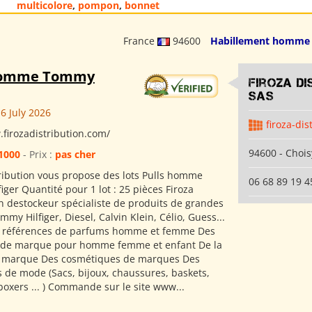
multicolore
,
pompon
,
bonnet
France
94600
Habillement homme
homme Tommy
Firoza Di
SAS
6 July 2026
firoza-dis
.firozadistribution.com/
94600 - Chois
1000
- Prix :
pas cher
tribution vous propose des lots Pulls homme
06 68 89 19 4
ger Quantité pour 1 lot : 25 pièces Firoza
on destockeur spécialiste de produits de grandes
y Hilfiger, Diesel, Calvin Klein, Célio, Guess...
00 références de parfums homme et femme Des
 de marque pour homme femme et enfant De la
e marque Des cosmétiques de marques Des
s de mode (Sacs, bijoux, chaussures, baskets,
boxers ... ) Commande sur le site www...