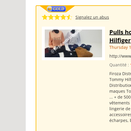
Signalez un abus
Pulls 
Hilfiger
Thursday 1
http://www
Quantité :
Firoza Dis
Tommy Hilfi
Distributi
maques Tomm
... + de 5
vêtements
lingerie d
accessoire
écharpes, 