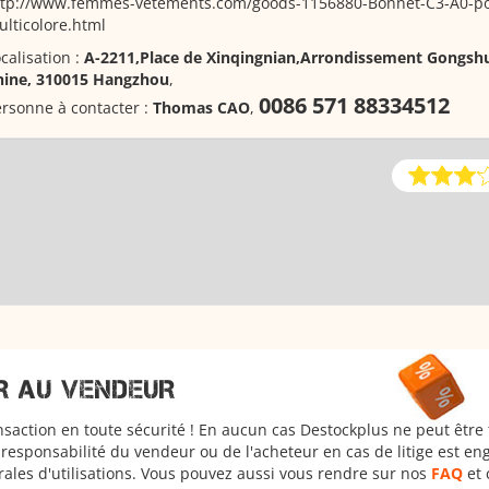
ttp://www.femmes-vetements.com/goods-1156880-Bonnet-C3-A0-
lticolore.html
calisation :
A-2211,Place de Xinqingnian,Arrondissement Gongsh
hine, 310015 Hangzhou
,
0086 571 88334512
rsonne à contacter :
Thomas CAO
,
R AU VENDEUR
nsaction en toute sécurité ! En aucun cas Destockplus ne peut être
responsabilité du vendeur ou de l'acheteur en cas de litige est en
rales d'utilisations. Vous pouvez aussi vous rendre sur nos
FAQ
et 