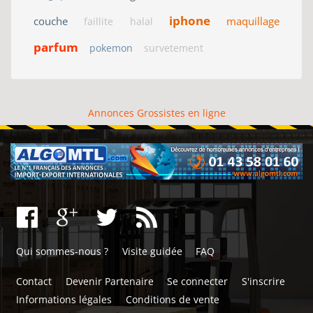
iphone
couche
maquillage
faillite
halal
parfum
pokemon
survetement
Annonces Grossistes en ligne
Qui sommes-nous ?
Visite guidée
FAQ
Contact
Devenir Partenaire
Se connecter
S'inscrire
Informations légales
Conditions de vente