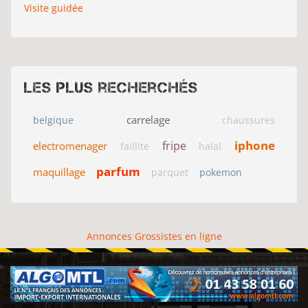
Visite guidée
Les plus recherchés
carrelage
belgique
chaussures
iphone
fripe
electromenager
faillite
halal
parfum
maquillage
parquet
pokemon
Annonces Grossistes en ligne