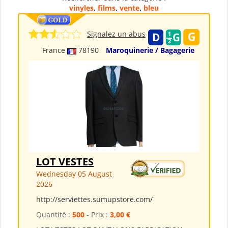
vinyles
,
films
,
vente
,
bleu
Signalez un abus
France
78190
Maroquinerie / Bagagerie
LOT VESTES
Wednesday 05 August
2026
http://serviettes.sumupstore.com/
Quantité :
500
- Prix :
3,00 €