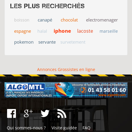
Les plus recherchés
canapé
chocolat
electromenager
boisson
iphone
lacoste
espagne
halal
marseille
pokemon
servante
survetement
Annonces Grossistes en ligne
Qui sommes-nous ?
Visite guidée
FAQ