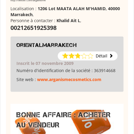
http://twitter.com/arganisme
Localisation :
1206 Lot MAATA ALAH M'HAMID, 40000
Marrakech
,
Personne à contacter :
Khalid Ait L
,
00212651925398
orientalmarrakech
Détail
Inscrit le 07 novembre 2009
Numéro d'identification de la société :
363914668
Site web :
www.arganismecosmetics.com
BONNE AFFAIRE : ACHETER
AU VENDEUR