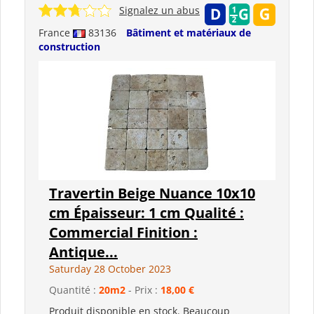
Signalez un abus
France
83136
Bâtiment et matériaux de
construction
Travertin Beige Nuance 10x10
cm Épaisseur: 1 cm Qualité :
Commercial Finition :
Antique...
Saturday 28 October 2023
Quantité :
20m2
- Prix :
18,00 €
Produit disponible en stock. Beaucoup