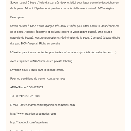
Savon naturel à base d'huile d'argan très doux et idéal pour lutter contre le desséchement
de la peau. Adoucit l'épiderme et prévient contre le viellissemnt cutané. 100% végétal.
Description :
Savon naturel à base d'huile d'argan très doux et idéal pour lutter contre le desséchement
de la peau. Adoucit l'épiderme et prévient contre le viellissemnt cutané. Une source
naturelle de beauté. Assure protection et régénération de la peau. Composé à base d'huile
d'argan. 100% Vegetal. Riche en proteins.
N'hésitez pas à nous contacter pour toutes informations (procédé de production etc... )
Avec étiquettes ARGANisme ou en private labeling.
Livraison sous 8 jours dans le monde entier.
Pour les conditions de vente : contacter nous
ARGANisme COSMETICS
Tel : 00212 651 925 398
E-mail : office.marrakesh@arganismecosmetics.com
http://www.arganismecosmetics.com
http://facebook.com/arganisme