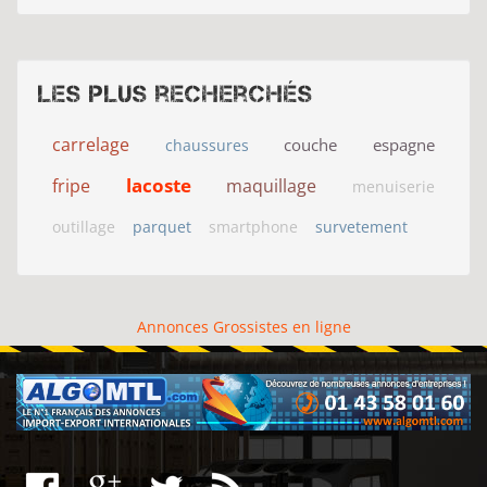
Les plus recherchés
carrelage
couche
espagne
chaussures
lacoste
fripe
maquillage
menuiserie
outillage
parquet
smartphone
survetement
Annonces Grossistes en ligne