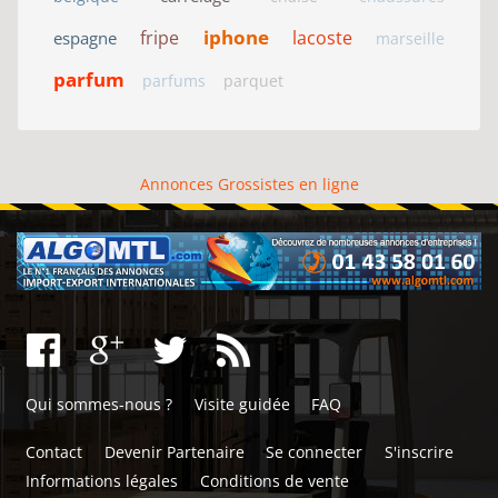
iphone
fripe
lacoste
espagne
marseille
parfum
parfums
parquet
Annonces Grossistes en ligne
Qui sommes-nous ?
Visite guidée
FAQ
Contact
Devenir Partenaire
Se connecter
S'inscrire
Informations légales
Conditions de vente