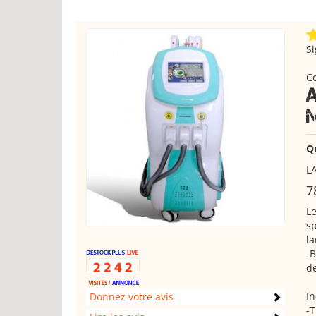
S
C
Q
L
7
Le
sp
la
-B
de
In
Donnez votre avis
-T