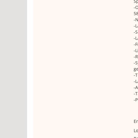
Sp
-
5
-N
-L
-S
-L
-F
-L
-R
-S
ge
-T
-L
-A
-T
-P
En
Lo