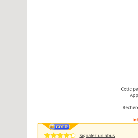
Cette pa
App
Recherc
in
Signalez un abus