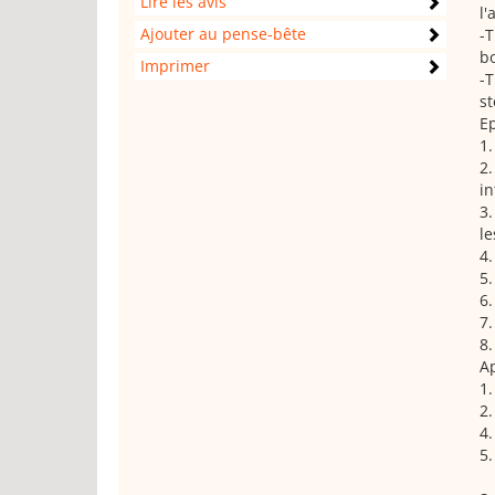
Lire les avis
l'
Ajouter au pense-bête
-T
bo
Imprimer
-T
st
Ep
1.
2.
in
3.
le
4.
5.
6.
7.
8.
Ap
1.
2.
4.
5.