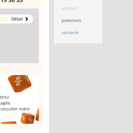
parquet
Détail
pokemon
servante
 tenu
gagée.
consulter notre