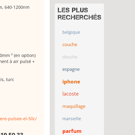
m, 640-1200nm
Les plus
recherchés
belgique
couche
0mm ² (en option)
douche
ent à air pulsé +
espagne
is, turc
iphone
lacoste
maquillage
ere-pulsee-el-50c/
marseille
parfum
 19 50 33