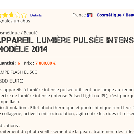
France
Cosmétique / Bea
Détails
ignalez un abus
osmétique / Beauté
Appareil lumière pulsée inten
modèle 2014
uantité :
6
Prix :
7 800,00 €
AMPE FLASH EL 50C
800 EURO
s appareils à lumière intense pulsée utilisent une lampe au xeno
ectre de lumière intense (Intense Pulsed Light ou IPL), c'est pourquo
mpe flash.
iostimulation-: Effet photo thermique et photochimique rend leur él
 collagène, active la microcirculation, agit contre les rides et resse
dications :
raitement du photo vieillissement de la peau : traitement des rides