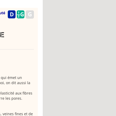
uté
se
n qui émet un
i, on dit aussi la
asticité aux fibres
rre les pores.
, veines fines et de