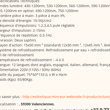
écifications Techniques:
Ondes lumière: 430-1200nm, 530-1200nm, 560-1200nm, 590-1200n
85-1200nm en option; 690-1200nm, 750-1200nm
ombre pièce à main: 3 pièce à main IPL
a densité d'énergie: 10-50j/cm2
équence d'impulsions: 1,2,3,4,5 pule réglable
argeur d'impulsion: 2-15ms
réquence de répétition: 0.3-1Hz
ivraison: Deux saphirs
ayon d'action: 15x50 mm ² (standard) 12x30 mm ², 12x45 mm ², 8x4
ystème de refroidissement: Refroidissement par eau + refroidissem
l de refroidissement
empérature de refroidissement : -4 à 0
angue: 12 langues dont anglais, espagnol, italien, allemand, frança
limentation 220V (110V) / 50Hz (60Hz)
aille du paquet: 75*60*133 (L x W x H)cm
oids (Kgs): 65/80Kgs
 savoir plus :
http://esthetique-minceur.webnode.fr/products/lumi
calisation :
, 59300 Valenciennes
,
+33 9 77