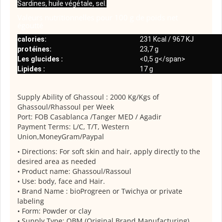
Sardines, huile végétale, sel.
Valeurs nutritionnelles pour 100 g de poids net
égoutté
calories:
231 Kcal / 967 KJ
protéines:
23,7 g
Les glucides :
<0,5 g</span>
Lipides :
17 g
Supply Ability of Ghassoul : 2000 Kg/Kgs of
Ghassoul/Rhassoul per Week
Port: FOB Casablanca /Tanger MED / Agadir
Payment Terms: L/C, T/T, Western
Union,MoneyGram/Paypal
• Directions: For soft skin and hair, apply directly to the
desired area as needed
• Product name: Ghassoul/Rassoul
• Use: body, face and Hair.
• Brand Name : bioProgreen or Twichya or private
labeling
• Form: Powder or clay
• Supply Type: OBM (Original Brand Manufacturing)