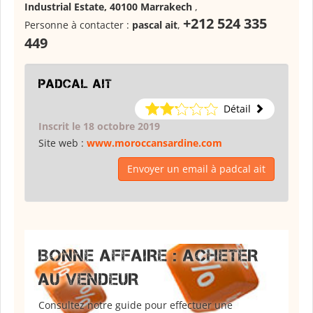
Industrial Estate, 40100 Marrakech
,
+212 524 335
Personne à contacter :
pascal ait
,
449
padcal ait
Détail
Inscrit le 18 octobre 2019
Site web :
www.moroccansardine.com
Envoyer un email à padcal ait
BONNE AFFAIRE : ACHETER
AU VENDEUR
Consultez notre guide pour effectuer une