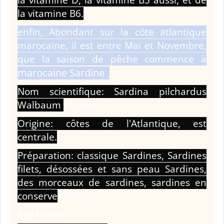
la vitamine D, la vitamine B3 aussi, et de
la vitamine B6.
enfin, Abondant sur la côte atlantique
marocaine, il est entre Mai et Novembre,
que la saison de pêche commence à
marocaine Sardine
.
Nom scientifique: Sardina pilchardus
Walbaum
</ span>
Origine: côtes de l'Atlantique, est
centrale.
Préparation: classique Sardines, Sardines
filets, désossées et sans peau Sardines,
des morceaux de sardines, sardines en
conserve
< /span>
Ingrédients :