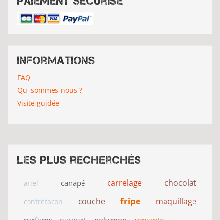
Paiement sécurisé
Informations
FAQ
Qui sommes-nous ?
Visite guidée
Les plus recherchés
carrelage
chocolat
canapé
ariel
fripe
couche
maquillage
contrefacon
parfums
pokemon
servante
parquet