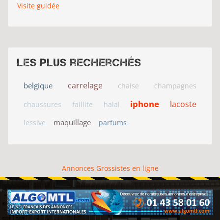
Visite guidée
Les plus recherchés
carrelage
belgique
chaise
champagnes
iphone
lacoste
chaussures
faillite
halal
maquillage
lessive
parfums
Annonces Grossistes en ligne