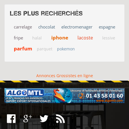
Les plus recherchés
carrelage
chocolat
electromenager
espagne
iphone
lacoste
fripe
halal
lessive
parfum
parquet
pokemon
Annonces Grossistes en ligne