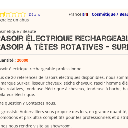
France
Cosmétique / Bea
Détails
ignalez un abus
osmétique / Beauté
Rasoir électrique rechargeabl
Rasoir à têtes rotatives - Su
uantité :
20000
soir électrique rechargeable professionnel.
us de 20 références de rasoirs éléctriques disponibles, nous som
 marque Surker, lisseur cheveux, séche cheveux, rasoir homme éléc
tes rotatives, tondeuse éléctrique à cheveux, tondeuse à barbe, ba
ilateur éléctrique.
e question ? Contactez nous.
 grossiste Aubervilliers vous propose des lots, en grande quantité,
omotions et prix ultra-compétitifs pour les professionnels et distri
nez nous rendre visite au showroom.