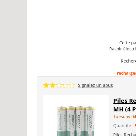
Cette pa
Rasoir électr
Recherc
recharge
Signalez un abus
Piles R
MH (4 P
Tuesday 04
Quantité :
Piles Rech