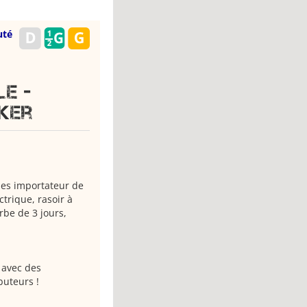
uté
e -
rker
mes importateur de
trique, rasoir à
rbe de 3 jours,
 avec des
buteurs !