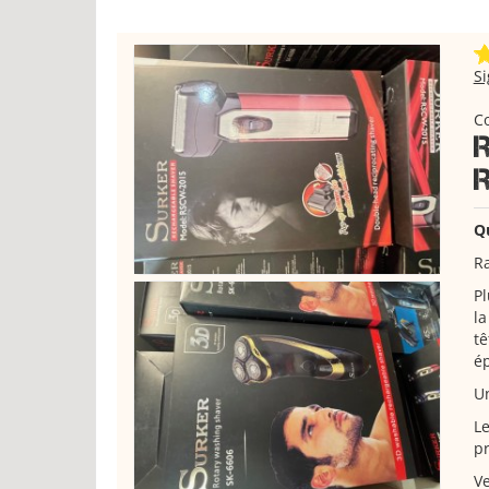
S
C
Q
Ra
Pl
la
tê
ép
Un
Le
pr
Ve