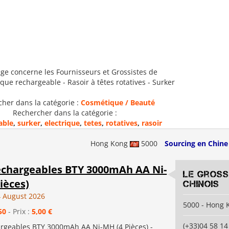
ge concerne les Fournisseurs et Grossistes de
ique rechargeable - Rasoir à têtes rotatives - Surker
her dans la catégorie :
Cosmétique / Beauté
Rechercher dans la catégorie :
able
,
surker
,
electrique
,
tetes
,
rotatives
,
rasoir
Hong Kong
5000
Sourcing en Chine
echargeables BTY 3000mAh AA Ni-
Le gross
ièces)
chinois
 August 2026
5000 - Hong 
50
- Prix :
5,00 €
(+33)04 58 14
argeables BTY 3000mAh AA Ni-MH (4 Pièces) -