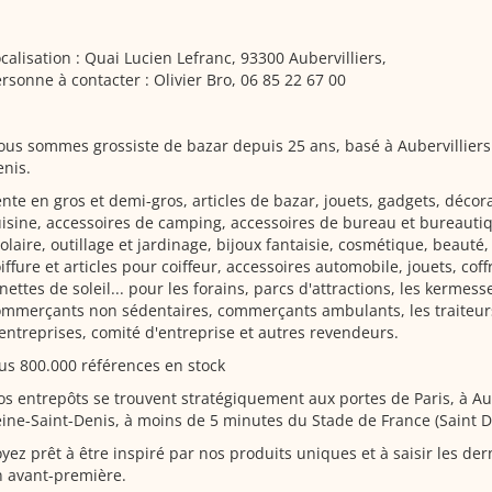
calisation : Quai Lucien Lefranc, 93300 Aubervilliers,
rsonne à contacter : Olivier Bro, 06 85 22 67 00
us sommes grossiste de bazar depuis 25 ans, basé à Aubervilliers
nis.
nte en gros et demi-gros, articles de bazar, jouets, gadgets, décorat
isine, accessoires de camping, accessoires de bureau et bureautiq
olaire, outillage et jardinage, bijoux fantaisie, cosmétique, beauté
iffure et articles pour coiffeur, accessoires automobile, jouets, cof
nettes de soleil... pour les forains, parcs d'attractions, les kermess
ommerçants non sédentaires, commerçants ambulants, les traiteur
entreprises, comité d'entreprise et autres revendeurs.
us 800.000 références en stock
s entrepôts se trouvent stratégiquement aux portes de Paris, à Aub
ine-Saint-Denis, à moins de 5 minutes du Stade de France (Saint D
yez prêt à être inspiré par nos produits uniques et à saisir les de
 avant-première.