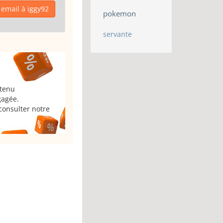
email à iggy92
pokemon
servante
 tenu
gagée.
consulter notre