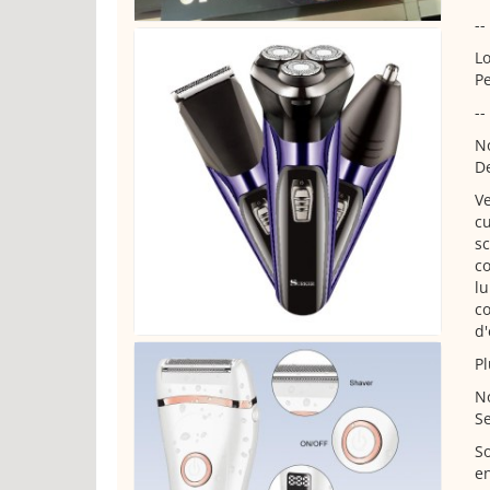
--
Lo
Pe
--
No
De
Ve
cu
sc
co
lu
c
d'
Pl
No
Se
So
en