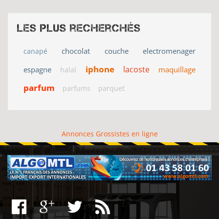
Les plus recherchés
chocolat
couche
electromenager
canapé
iphone
lacoste
espagne
maquillage
halal
parfum
parfums
parquet
Annonces Grossistes en ligne