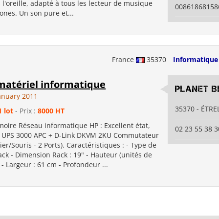
l'oreille, adapté à tous les lecteur de musique
00861868158
ones. Un son pure et...
France
35370
Informatique
matériel informatique
Planet B
January 2011
35370 - ÉTRE
1 lot
- Prix :
8000 HT
moire Réseau informatique HP : Excellent état,
02 23 55 38 3
t UPS 3000 APC + D-Link DKVM 2KU Commutateur
ier/Souris - 2 Ports). Caractéristiques : - Type de
ack - Dimension Rack : 19" - Hauteur (unités de
U - Largeur : 61 cm - Profondeur ...