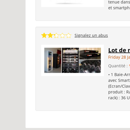
tenue dans 
et smartph
Signalez un abus
Lot de 
Friday 28 
Quantité :
• 1 Baie-Ar
avec Smar
(Ecran/Clav
produit : R
rack) : 36 