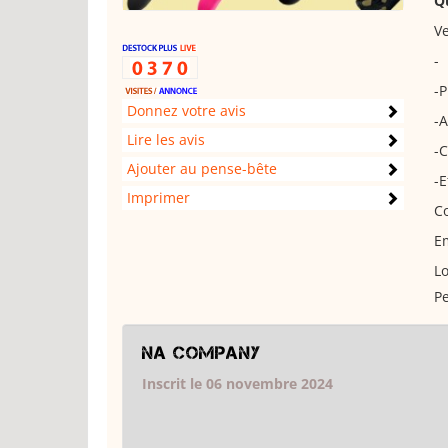
Q
Ve
-
-P
Donnez votre avis
-A
Lire les avis
-
Ajouter au pense-bête
-E
Imprimer
C
E
Lo
Pe
NA Company
Inscrit le 06 novembre 2024