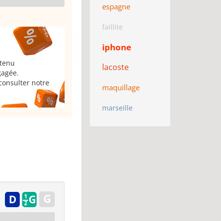
espagne
faillite
iphone
 tenu
lacoste
gagée.
consulter notre
maquillage
marseille