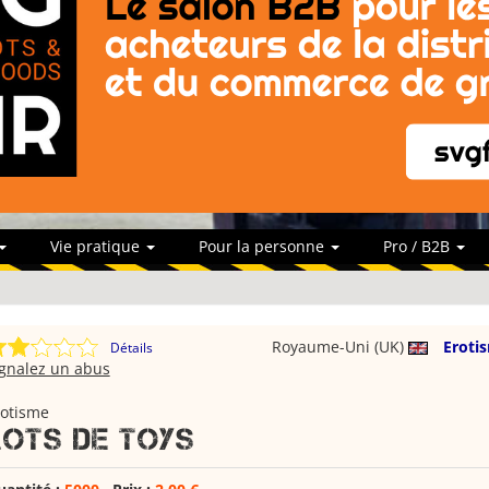
Vie pratique
Pour la personne
Pro / B2B
Royaume-Uni (UK)
Eroti
Détails
ignalez un abus
rotisme
Lots de toys