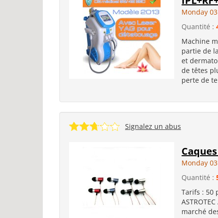
IPL+RF
Monday 03
Quantité :
Machine mu
partie de 
et dermatol
de têtes p
perte de te
Signalez un abus
Caques 
Monday 03
Quantité :
Tarifs : 50
ASTROTEC A
marché des