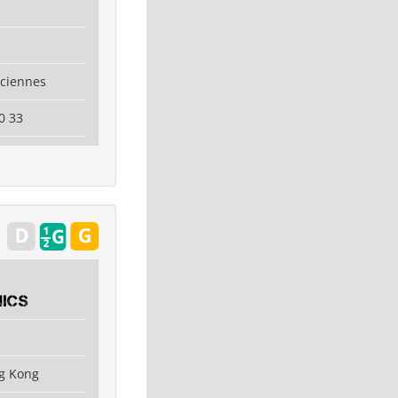
nciennes
0 33
ics
g Kong