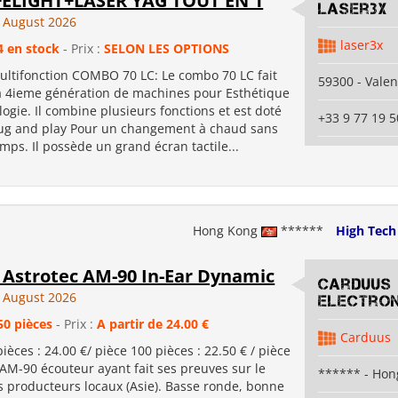
+ELIGHT+LASER YAG TOUT EN 1
Laser3x
 August 2026
laser3x
4 en stock
- Prix :
SELON LES OPTIONS
ltifonction COMBO 70 LC: Le combo 70 LC fait
59300 - Vale
la 4ieme génération de machines pour Esthétique
ogie. Il combine plusieurs fonctions et est doté
+33 9 77 19 5
lug and play Pour un changement à chaud sans
mps. Il possède un grand écran tactile...
Hong Kong
******
High Tech
Astrotec AM-90 In-Ear Dynamic
Carduus
 August 2026
Electron
50 pièces
- Prix :
A partir de 24.00 €
Carduus
 pièces : 24.00 €/ pièce 100 pièces : 22.50 € / pièce
M-90 écouteur ayant fait ses preuves sur le
****** - Hon
 producteurs locaux (Asie). Basse ronde, bonne