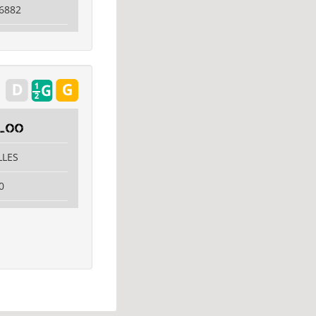
6882
loo
LLES
0