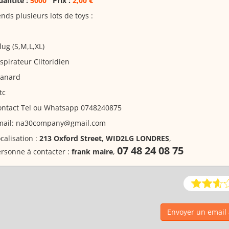
uantité :
5000
Prix :
2,00 €
nds plusieurs lots de toys :
lug (S,M,L,XL)
spirateur Clitoridien
Canard
tc
ontact Tel ou Whatsapp 0748240875
mail: na30company@gmail.com
calisation :
213 Oxford Street, WID2LG LONDRES
,
07 48 24 08 75
rsonne à contacter :
frank maire
,
Envoyer un email