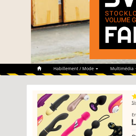
Habillement / Mode
Multimédia
S
E