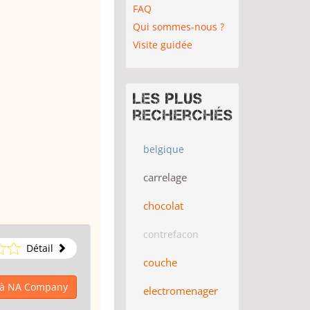
FAQ
Qui sommes-nous ?
Visite guidée
Les plus
recherchés
belgique
carrelage
chocolat
contrefacon
Détail
couche
 à NA Company
electromenager