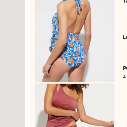
T
L
P
À