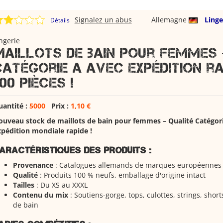
Signalez un abus
Allemagne
Linge
Détails
ngerie
Maillots de bain pour femmes 
Catégorie A avec expédition ra
00 pièces !
uantité :
5000
Prix :
1,10 €
ouveau stock de maillots de bain pour femmes – Qualité Catégor
pédition mondiale rapide !
aractéristiques des produits :
Provenance
: Catalogues allemands de marques européenne
Qualité
: Produits 100 % neufs, emballage d'origine intact
Tailles
: Du XS au XXXL
Contenu du mix
: Soutiens-gorge, tops, culottes, strings, shorts
de bain