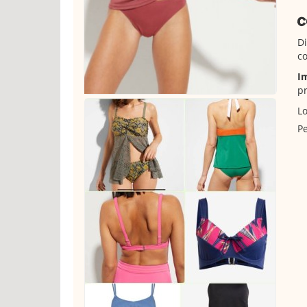
C
Di
c
I
pr
Lo
Pe