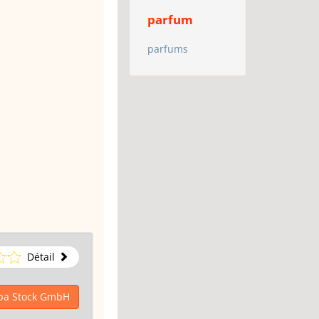
parfum
parfums
Détail
ipa Stock GmbH