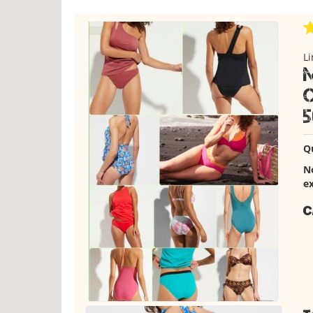
Li
5
Q
N
ex
C