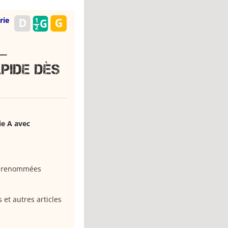
rie
–
pide dès
ie A avec
s renommées
 et autres articles