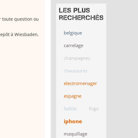
Les plus
recherchés
 toute question ou
belgique
repôt à Wiesbaden,
carrelage
champagnes
chaussures
electromenager
espagne
faillite
frigo
iphone
maquillage