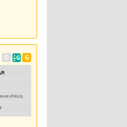
ar
neuve-d'Ascq
4