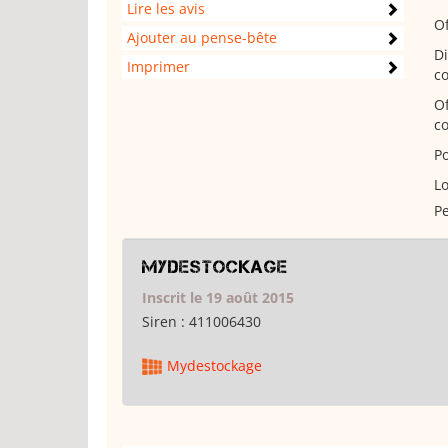
Lire les avis
Of
Ajouter au pense-bête
Di
Imprimer
c
Of
co
P
Lo
Pe
Mydestockage
Inscrit le 19 août 2015
Siren :
411006430
Mydestockage