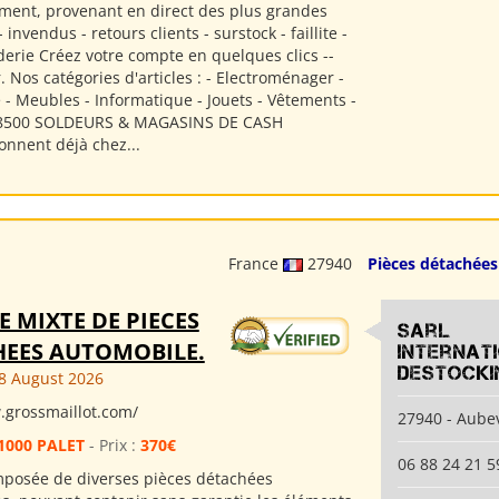
ent, provenant en direct des plus grandes
 invendus - retours clients - surstock - faillite -
derie Créez votre compte en quelques clics --
r. Nos catégories d'articles : - Electroménager -
 - Meubles - Informatique - Jouets - Vêtements -
de 8500 SOLDEURS & MAGASINS DE CASH
onnent déjà chez...
France
27940
Pièces détachées
E MIXTE DE PIECES
Sarl
EES AUTOMOBILE.
Internat
Destocki
8 August 2026
.grossmaillot.com/
27940 - Aube
1000 PALET
- Prix :
370€
06 88 24 21 5
mposée de diverses pièces détachées