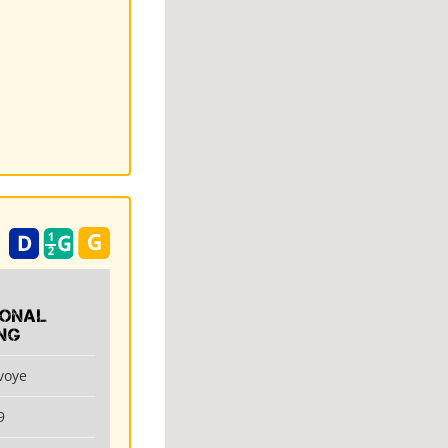
ional
ng
voye
9