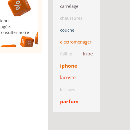
carrelage
chaussures
 tenu
gagée.
couche
consulter notre
electromenager
fripe
faillite
iphone
lacoste
lessives
parfum