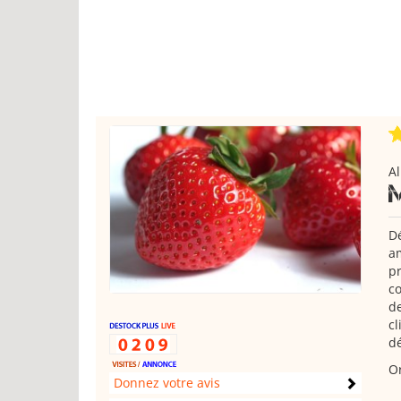
Al
Dé
am
pr
co
de
cl
d
Or
Donnez votre avis