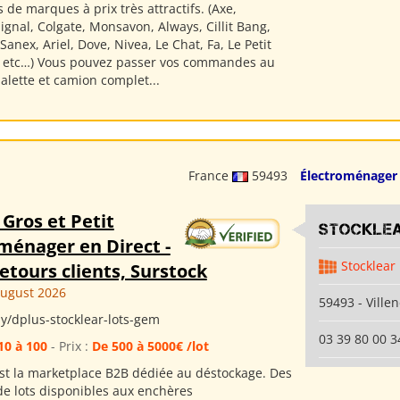
 de marques à prix très attractifs. (Axe,
gnal, Colgate, Monsavon, Always, Cillit Bang,
anex, Ariel, Dove, Nivea, Le Chat, Fa, Le Petit
s etc…) Vous pouvez passer vos commandes au
 palette et camion complet...
France
59493
Électroménager
 Gros et Petit
Stockle
ménager en Direct -
Stocklear
etours clients, Surstock
August 2026
59493 - Ville
.ly/dplus-stocklear-lots-gem
03 39 80 00 3
10 à 100
- Prix :
De 500 à 5000€ /lot
est la marketplace B2B dédiée au déstockage. Des
de lots disponibles aux enchères