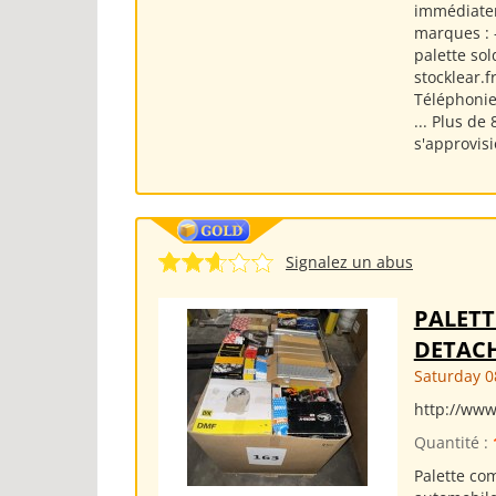
immédiatem
marques : -
palette sol
stocklear.f
Téléphonie
... Plus 
s'approvisi
Signalez un abus
PALETT
DETACH
Saturday 0
http://www
Quantité :
Palette co