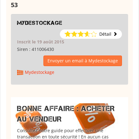
53
Mydestockage
Détail
Inscrit le 19 août 2015
Siren :
411006430
Envoyer un email à Mydestockage
Mydestockage
BONNE AFFAIRE : ACHETER
AU VENDEUR
Consultez notre guide pour effectuer une
transaction en toute sécurité ! En aucun cas