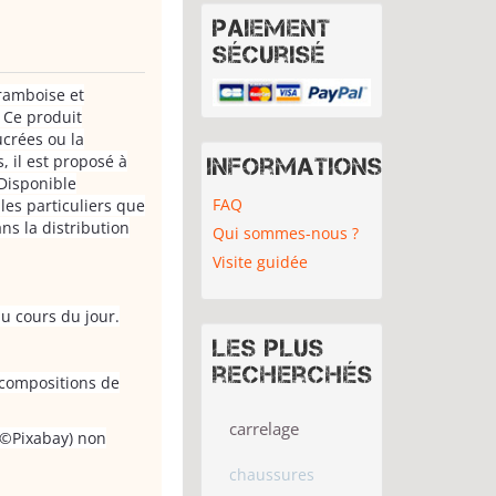
Paiement
sécurisé
ramboise et
 Ce produit
ucrées ou la
, il est proposé à
Informations
 Disponible
FAQ
les particuliers que
s la distribution
Qui sommes-nous ?
Visite guidée
au cours du jour.
Les plus
recherchés
s compositions de
carrelage
 (©Pixabay) non
chaussures