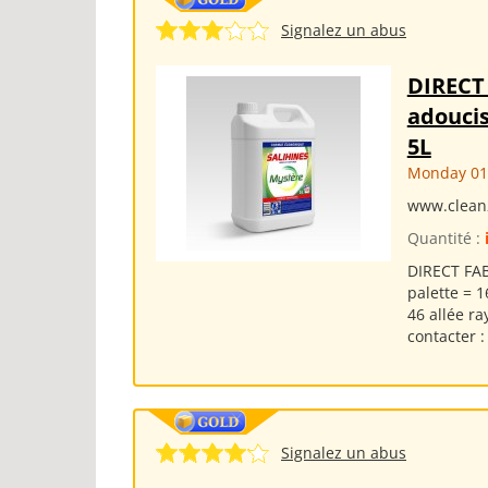
Signalez un abus
DIRECT
adoucis
5L
Monday 01
www.clean
Quantité :
DIRECT FAB
palette = 1
46 allée r
contacter :
Signalez un abus