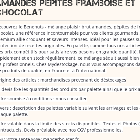
amandes pépites framboise et
chocolat
couvrez le Benenuts - mélange plaisir brut amandes, pépites de f
ocolat, une référence incontournable pour vos clients gourmands.
emium allie croquant et saveurs intenses, idéal pour les pauses s
nfection de recettes originales. En palette, comme tous nos articles
s prix compétitifs pour satisfaire vos besoins en grande quantité.
pidement et en stock régulièrement, ce mélange séduit aussi bien 
s professionnels. Chez Mydestockage, nous vous accompagnons dan
 produits de qualité, en France et à l'international.
igine des articles : marchandises provenant de déstockages
 devis fixe les quantités des produits par palette ainsi que le prix 
fre soumise à conditions : nous consulter
vers : description des palettes variable suivant les arrivages et le
aque palette.
fre valable dans la limite des stocks disponibles. Textes et Photos
ntractuels. Devis préalable avec nos CGV professionnelles.
our votre santé www.mangerbouger.fr