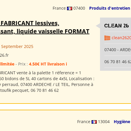
France
07400
Produits d'entretien
 FABRICANT lessives,
clean 26
sant, liquide vaisselle FORMAT
clean262
 September 2025
07400 - ARDE
26.fr
06 70 81 46 6
illmitée
- Prix :
4.50€ HT livraison i
RICANT vente à la palette 1 réference = 1
60 bidons de 5L 40 cartons de 4x5L Localisation :
ay perraud, 07400 ARDECHE / LE TEIL, Personne à
 toufik pecquet, 06 70 81 46 62
France
13004
Hygiène