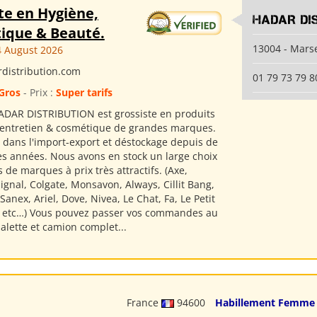
te en Hygiène,
HADAR DI
ique & Beauté.
13004 - Marse
 August 2026
distribution.com
01 79 73 79 8
Gros
- Prix :
Super tarifs
ADAR DISTRIBUTION est grossiste en produits
 entretien & cosmétique de grandes marques.
s dans l'import-export et déstockage depuis de
 années. Nous avons en stock un large choix
 de marques à prix très attractifs. (Axe,
gnal, Colgate, Monsavon, Always, Cillit Bang,
anex, Ariel, Dove, Nivea, Le Chat, Fa, Le Petit
s etc…) Vous pouvez passer vos commandes au
 palette et camion complet...
France
94600
Habillement Femme