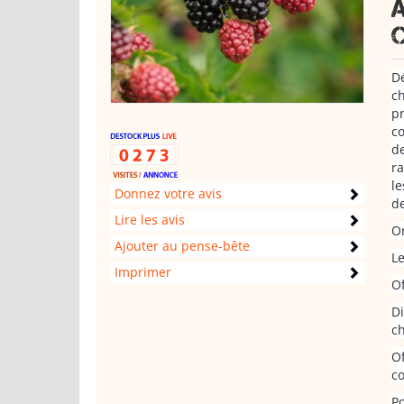
Dé
ch
pr
co
de
ra
le
Donnez votre avis
de
Lire les avis
Or
Ajouter au pense-bête
Le
Imprimer
Of
Di
ch
Of
co
P