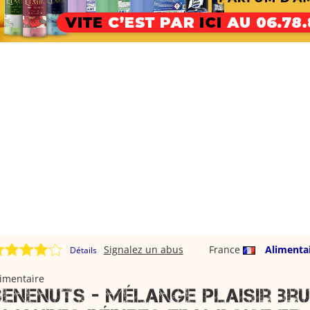
Signalez un abus
France
Alimenta
Détails
imentaire
Benenuts - mélange plaisir br