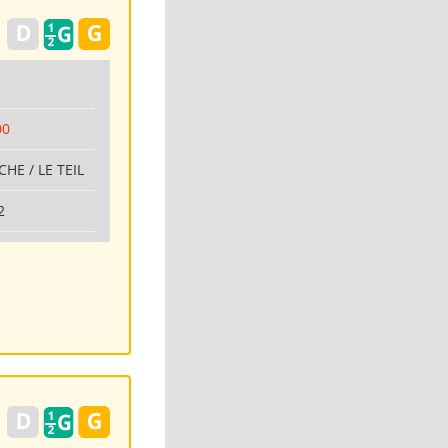
00
CHE / LE TEIL
2