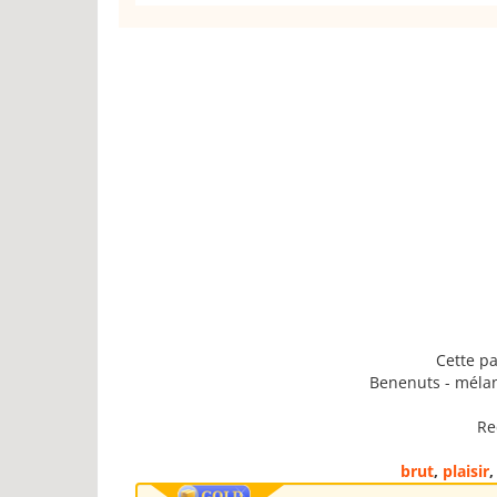
Cette pa
Benenuts - mélan
Re
brut
,
plaisir