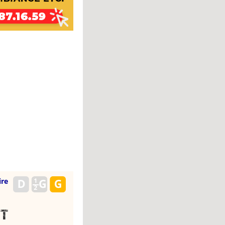
ire
ut