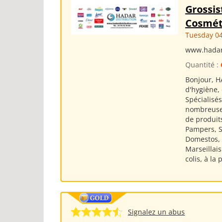
Grossis
Cosmét
Tuesday 04
www.hadar
Quantité :
Bonjour, H
d'hygiène,
Spécialisé
nombreuses
de produits
Pampers, Si
Domestos, S
Marseillai
colis, à la
Signalez un abus