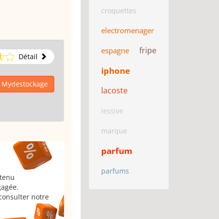
croquettes
electromenager
fripe
espagne
Détail
iphone
à Mydestockage
lacoste
lessive
marque
parfum
parfums
 tenu
gagée.
consulter notre