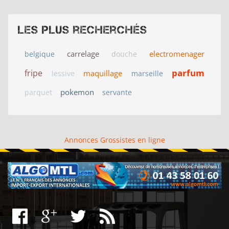
Les plus recherchés
carrelage
electromenager
belgique
douche
parfum
fripe
maquillage
lessive
marseille
pokemon
parquet
servante
Annonces Grossistes en ligne