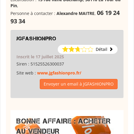
Pin
,
06 19 24
Personne à contacter :
Alexandre MAITRE
,
93 34
JGFASHIONPRO
Détail
Inscrit le 17 juillet 2025
Siren :
51525526300037
Site web :
www.jgfashionpro.fr/
Envoyer un email à JGFASHIONPRO
BONNE AFFAIRE : ACHETER
AU VENDEUR