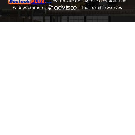
est un site de l'
agence d'exploitation
web
eCommerce
- Tous droits réservés