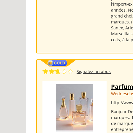
l'import-e
années. No
grand choi
marques. (
Sanex, Arie
Marseillai
colis, à la
Signalez un abus
Parfum
Wednesday
http://www
Bonjour Dé
marques, 1
de marque 
entreprene