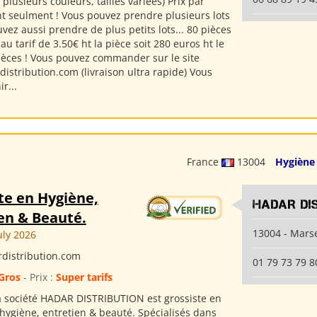
plusieurs couleurs, tailles variées) Prix par
 ht seulment ! Vous pouvez prendre plusieurs lots
uvez aussi prendre de plus petits lots... 80 pièces
u tarif de 3.50€ ht la pièce soit 280 euros ht le
pièces ! Vous pouvez commander sur le site
istribution.com (livraison ultra rapide) Vous
r...
France
13004
Hygiène
te en Hygiène,
HADAR DI
en & Beauté.
13004 - Marse
uly 2026
distribution.com
01 79 73 79 8
Gros
- Prix :
Super tarifs
a société HADAR DISTRIBUTION est grossiste en
'hygiène, entretien & beauté. Spécialisés dans