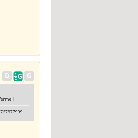
fermeil
0767377999