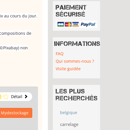
Paiement
sécurisé
ix au cours du jour.
s compositions de
Informations
 (©Pixabay) non
FAQ
Qui sommes-nous ?
Visite guidée
Les plus
Détail
recherchés
belgique
à Mydestockage
carrelage