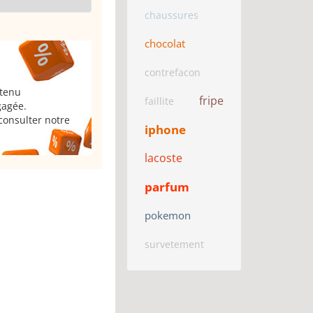
chaussures
chocolat
contrefacon
 tenu
fripe
faillite
gagée.
consulter notre
iphone
lacoste
parfum
pokemon
survetement