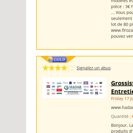
modèles et 
pièce : 3€
... Vous po
seulement a
lot de 80 
www.firozad
pouvez veni
Signalez un abus
Grossis
Entreti
Friday 17 J
www.hadar
Quantité :
Bonjour, L
produits d