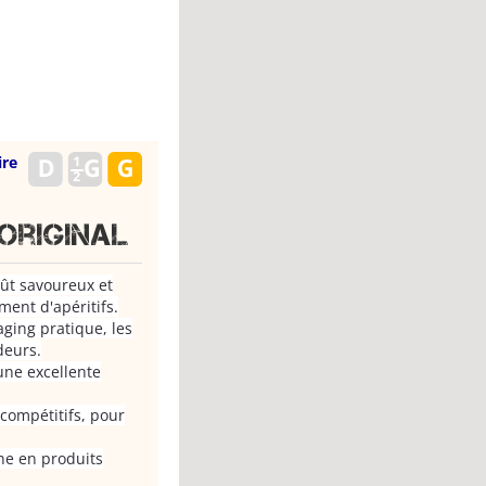
ire
original
oût savoureux et
ent d'apéritifs.
aging pratique, les
deurs.
une excellente
compétitifs, pour
ne en produits