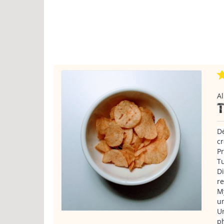
Al
Dé
cr
Pr
Tu
Di
re
My
un
Un
p