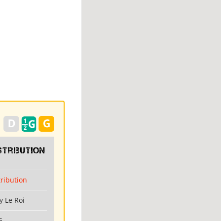
stribution
tribution
y Le Roi
5