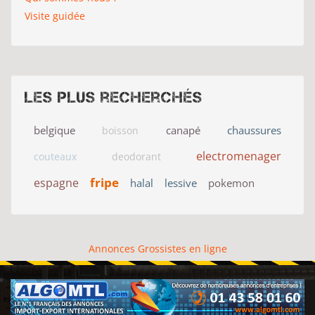
Visite guidée
Les plus recherchés
belgique
canapé
chaussures
boisson
electromenager
couteaux
deodorant
fripe
espagne
halal
lessive
pokemon
Annonces Grossistes en ligne